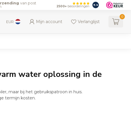
erzending
van post
9.4
n
2500+
beoordelingen
0
Mijn account
Verlanglijst
EUR
arm water oplossing in de
er, maar bij het gebruikspatroon in huis.
ge termijn kosten.