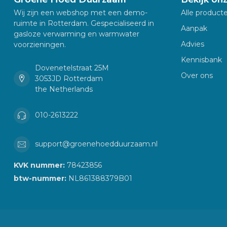
Wij zijn een webshop met een demo-
Alle product
ruimte in Rotterdam. Gespecialiseerd in
Aanpak
gasloze verwarming en warmwater
Advies
voorzieningen.
Kennisbank
Dovenetelstraat 25M
Over ons
3053JD Rotterdam
the Netherlands
010-2613222
support@groenehoedduurzaam.nl
KVK nummer:
78423856
btw-nummer:
NL861388379B01