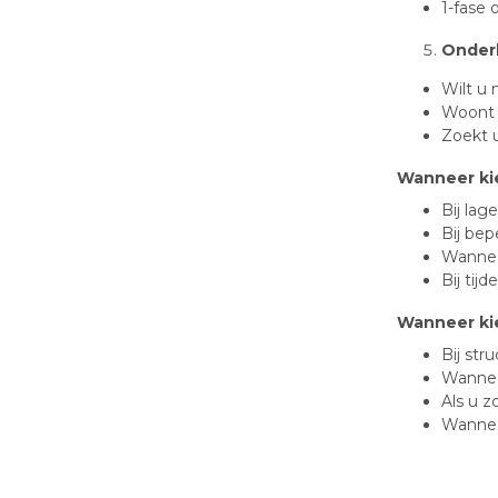
1-fase 
Onder
Wilt u
Woont 
Zoekt u
Wanneer kie
Bij lag
Bij bep
Wannee
Bij tij
Wanneer ki
Bij st
Wannee
Als u 
Wannee