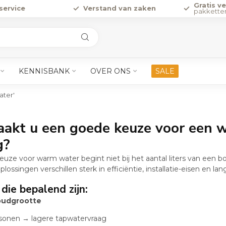
Gratis v
service
Verstand van zaken
pakkette
KENNISBANK
OVER ONS
SALE
ater'
akt u een goede keuze voor een w
g?
ze voor warm water begint niet bij het aantal liters van een boil
ssingen verschillen sterk in efficiëntie, installatie-eisen en lan
die bepalend zijn:
oudgrootte
rsonen → lagere tapwatervraag