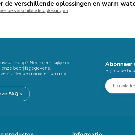
ier de verschillende oplossingen en warm wat
hier de verschillende oplossingen
Abonneer 
f uw aankoop? Neem een kijkje op
u onze bedrijfsgegevens,
Blijf op de ho
 verschillende manieren om met
nze FAQ's
ze producten
Informatie