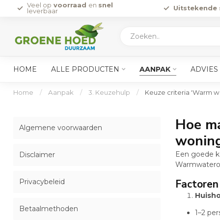
Veel op
voorraad
en
snel
Uitstekende 
leverbaar
HOME
ALLE PRODUCTEN
AANPAK
ADVIES
Home
/
Aanpak
/
3. Keuzehulp
/
Keuze criteria 'Warm w
Hoe ma
Algemene voorwaarden
wonin
Een goede keu
Disclaimer
Warmwateroplo
Factoren 
Privacybeleid
Huish
Betaalmethoden
1–2 pe