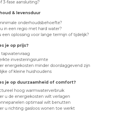
of 3-fase aansluiting?
houd & levensduur
 minimale onderhoudsbehoefte?
u in een regio met hard water?
 een oplossing voor lange termijn of tijdelijk?
s je op prijs?
e tapwatervraag
erkte investeringsruimte
r energiekosten minder doorslaggevend zijn
delijke of kleine huishoudens
es je op duurzaamheid of comfort?
ructureel hoog warmwaterverbruik
r u de energiekosten wilt verlagen
zonnepanelen optimaal wilt benutten
r u richting gasloos wonen toe werkt