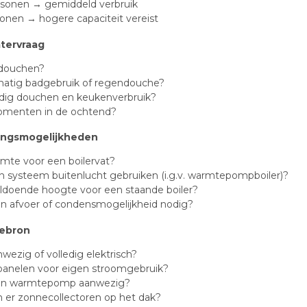
rsonen → gemiddeld verbruik
onen → hogere capaciteit vereist
tervraag
 douchen?
atig badgebruik of regendouche?
ijdig douchen en keukenverbruik?
menten in de ochtend?
ingsmogelijkheden
uimte voor een boilervat?
n systeem buitenlucht gebruiken (i.g.v. warmtepompboiler)?
oldoende hoogte voor een staande boiler?
en afvoer of condensmogelijkheid nodig?
iebron
wezig of volledig elektrisch?
anelen voor eigen stroomgebruik?
een warmtepomp aanwezig?
 er zonnecollectoren op het dak?