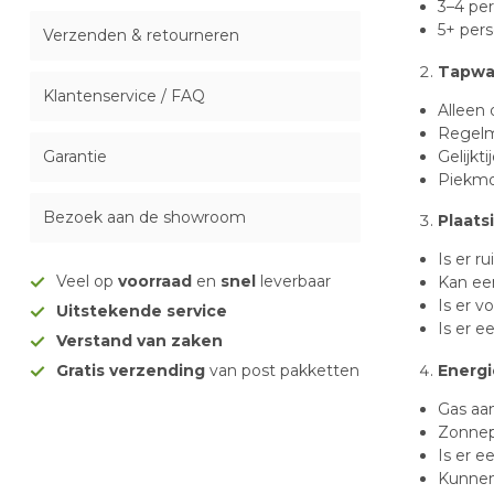
3–4 pe
5+ pers
Verzenden & retourneren
Tapwa
Klantenservice / FAQ
Alleen
Regelm
Gelijkt
Garantie
Piekmo
Bezoek aan de showroom
Plaats
Is er r
Veel op
voorraad
en
snel
leverbaar
Kan ee
Is er v
Uitstekende service
Is er e
Verstand van zaken
Gratis verzending
van post pakketten
Energ
Gas aan
Zonnep
Is er 
Kunnen