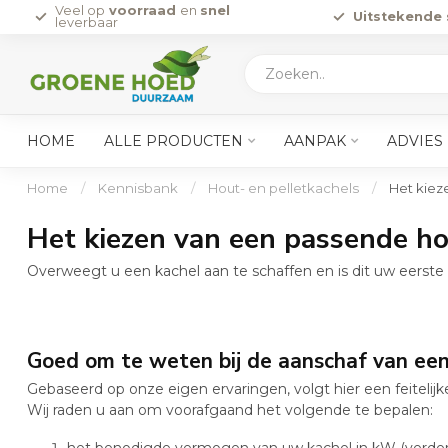
Veel op
voorraad
en
snel
Uitstekende 
leverbaar
HOME
ALLE PRODUCTEN
AANPAK
ADVIES
Home
/
Kennisbank
/
Hout- en pelletkachels
/
Het kiez
Het kiezen van een passende h
Overweegt u een kachel aan te schaffen en is dit uw eerste 
Goed om te weten bij de aanschaf van een
Gebaseerd op onze eigen ervaringen, volgt hier een feitelijk
Wij raden u aan om voorafgaand het volgende te bepalen:
het benodigde vermogen van uw kachel in kW (verderop 