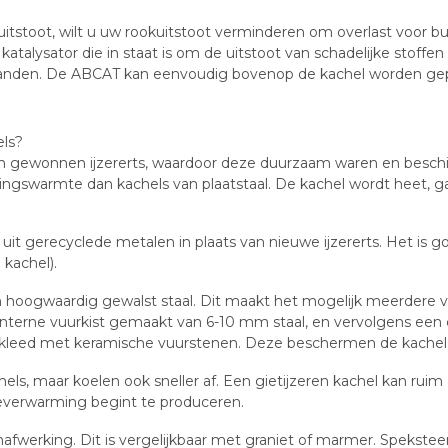
kuitstoot, wilt u uw rookuitstoot verminderen om overlast voo
 katalysator die in staat is om de uitstoot van schadelijke sto
rbranden. De ABCAT kan eenvoudig bovenop de kachel worden gepl
els?
van gewonnen ijzererts, waardoor deze duurzaam waren en besch
ngswarmte dan kachels van plaatstaal. De kachel wordt heet, gaa
t gerecyclede metalen in plaats van nieuwe ijzererts. Het is go
 kachel).
 hoogwaardig gewalst staal. Dit maakt het mogelijk meerdere 
interne vuurkist gemaakt van 6-10 mm staal, en vervolgens een 
s bekleed met keramische vuurstenen. Deze beschermen de kachel
chels, maar koelen ook sneller af. Een gietijzeren kachel kan r
teverwarming begint te produceren.
fwerking. Dit is vergelijkbaar met graniet of marmer. Spekste