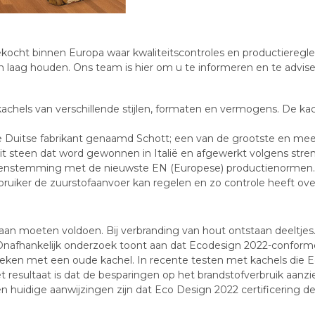
ekocht binnen Europa waar kwaliteitscontroles en productieregl
laag houden. Ons team is hier om u te informeren en te advise
 kachels van verschillende stijlen, formaten en vermogens. De ka
e Duitse fabrikant genaamd Schott; een van de grootste en mees
eit steen dat word gewonnen in Italië en afgewerkt volgens str
vereenstemming met de nieuwste EN (Europese) productienormen.
ebruiker de zuurstofaanvoer kan regelen en zo controle heeft ov
an moeten voldoen. Bij verbranding van hout ontstaan deeltjes. 
 Onafhankelijk onderzoek toont aan dat Ecodesign 2022-conform
en met een oude kachel. In recente testen met kachels die Eco
 resultaat is dat de besparingen op het brandstofverbruik aanzie
 huidige aanwijzingen zijn dat Eco Design 2022 certificering de