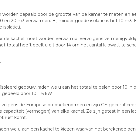
an worden bepaald door de grootte van de kamer te meten en ee
 en 20 m3 verwarmen. Bij minder goede isolatie is het 10 m3. 
isolatie,).
or de kachel moet worden verwarmd. Vervolgens vermenigvuldig
t totaal heeft deelt u dit door 14 om het aantal kilowatt te sc
.
soleerd gebouw, raden we u aan het totaal te delen door 10 in 
 gedeeld door 10 = 6 kW .
erd volgens de Europese productienormen en zijn CE-gecertificee
capaciteit (vermogen) van elke kachel. Ze zijn getest in een 
ot rust komt.
aden we u aan een kachel te kiezen waarvan het berekende ben