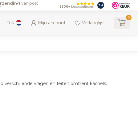
erzending
van post
9.4
n
2500+
beoordelingen
0
Mijn account
Verlanglijst
EUR
p verschillende vragen en feiten omtrent kachels.