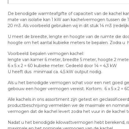
De benodigde warmteafgifte of capaciteit van de kachel k
mate van isolatie kan 1 kW aan kachelvermogen tussen de 10
20 m3. Als voorbeeld gebruiken wij in dit stuk 14 m3 (redelijke 
U meet de breedte, lengte en hoogte van de ruimte die do
hoogte om het aantal kubieke meters te bepalen. Zodra u he
Voorbeeld: bepalen vermogen kachel:
lengte van kamer 6 meter, breedte 5 meter, hoogte 2 meter
6 x 5 x 2 = 60 kubieke meter. Gedeeld door 14 = 4,3 kW
U heeft dus minimaal ca. 4,5 kW output nodig.
Als u het benodigde vermogen schat voor een niet goed geï
gebouw een hoger vermogen vereist. Kortom: 6 x 5 x 2 = 60
Alle kachels in ons assortiment zijn getest en geclassifice
productbeschrijving vermelden we de maximale en nominale 
vermogen dat de kachel levert zodra het vuur in de kachel t
Nadat u het benodigde kilowattvermogen hebt berekend, r
maximale en het nominale vermogen van de kachel.