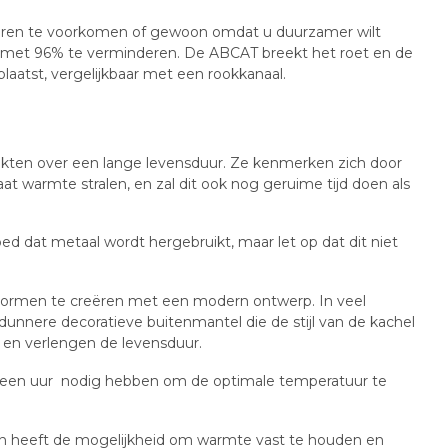
r buren te voorkomen of gewoon omdat u duurzamer wilt
ffen met 96% te verminderen. De ABCAT breekt het roet en de
aatst, vergelijkbaar met een rookkanaal.
ikten over een lange levensduur. Ze kenmerken zich door
t warmte stralen, en zal dit ook nog geruime tijd doen als
ed dat metaal wordt hergebruikt, maar let op dat dit niet
vormen te creëren met een modern ontwerp. In veel
dunnere decoratieve buitenmantel die de stijl van de kachel
 en verlengen de levensduur.
uim een uur nodig hebben om de optimale temperatuur te
en heeft de mogelijkheid om warmte vast te houden en