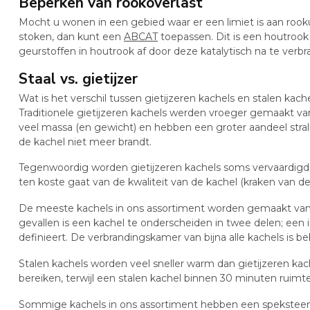
Beperken van rookoverlast
Mocht u wonen in een gebied waar er een limiet is aan roo
stoken, dan kunt een
ABCAT
toepassen. Dit is een houtrook
geurstoffen in houtrook af door deze katalytisch na te ve
Staal vs. gietijzer
Wat is het verschil tussen gietijzeren kachels en stalen kach
Traditionele gietijzeren kachels werden vroeger gemaakt 
veel massa (en gewicht) en hebben een groter aandeel strali
de kachel niet meer brandt.
Tegenwoordig worden gietijzeren kachels soms vervaardigd ui
ten koste gaat van de kwaliteit van de kachel (kraken van de
De meeste kachels in ons assortiment worden gemaakt van
gevallen is een kachel te onderscheiden in twee delen; een 
definieert. De verbrandingskamer van bijna alle kachels i
Stalen kachels worden veel sneller warm dan gietijzeren ka
bereiken, terwijl een stalen kachel binnen 30 minuten ruim
Sommige kachels in ons assortiment hebben een speksteena