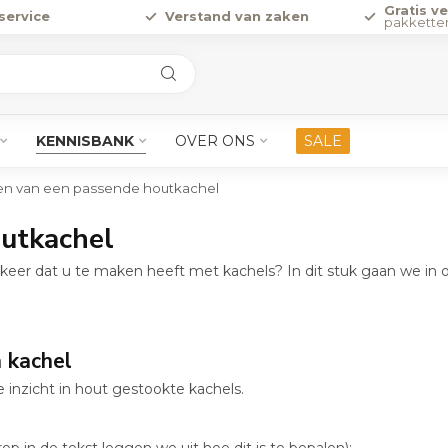
Gratis v
service
Verstand van zaken
pakkette
KENNISBANK
OVER ONS
SALE
en van een passende houtkachel
outkachel
keer dat u te maken heeft met kachels? In dit stuk gaan we in o
 kachel
e inzicht in hout gestookte kachels.
in de tekst leggen we uit hoe dit is te bepalen);