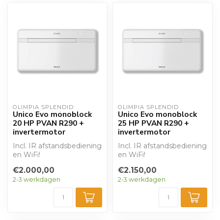
OLIMPIA SPLENDID
OLIMPIA SPLENDID
Unico Evo monoblock
Unico Evo monoblock
20 HP PVAN R290 +
25 HP PVAN R290 +
invertermotor
invertermotor
Incl. IR afstandsbediening
Incl. IR afstandsbediening
en WiFi!
en WiFi!
€2.000,00
€2.150,00
Krachtige, stille
Krachtige, stille
2-3 werkdagen
2-3 werkdagen
airconditioning + heate...
airconditioning + heate...