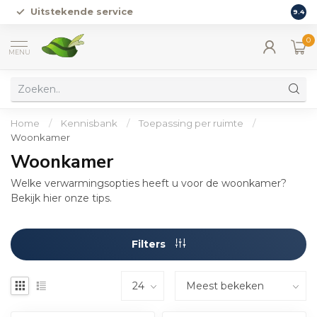
Verstand van zaken
G
9.4
0
MENU
Home
/
Kennisbank
/
Toepassing per ruimte
/
Woonkamer
Woonkamer
Welke verwarmingsopties heeft u voor de woonkamer?
Bekijk hier onze tips.
Filters