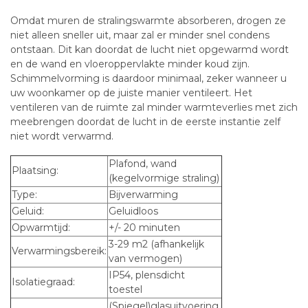
Omdat muren de stralingswarmte absorberen, drogen ze
niet alleen sneller uit, maar zal er minder snel condens
ontstaan. Dit kan doordat de lucht niet opgewarmd wordt
en de wand en vloeroppervlakte minder koud zijn.
Schimmelvorming is daardoor minimaal, zeker wanneer u
uw woonkamer op de juiste manier ventileert. Het
ventileren van de ruimte zal minder warmteverlies met zich
meebrengen doordat de lucht in de eerste instantie zelf
niet wordt verwarmd.
Plafond, wand
Plaatsing:
(kegelvormige straling)
Type:
Bijverwarming
Geluid:
Geluidloos
Opwarmtijd:
+/- 20 minuten
3-29 m
2
(afhankelijk
Verwarmingsbereik:
van vermogen)
IP54, plensdicht
Isolatiegraad:
toestel
(Spiegel)glasuitvoering,