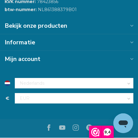
KVK nummer:
78423856
btw-nummer:
NL861388379B01
Bekijk onze producten
Informatie
Mijn account
€
9,4