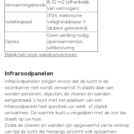
8-32 m
2
(afhankelijk
Verwarmingsbereik:
van vermogen)
IP24, elektrische
Isolatiegraad:
veiligheidsklasse II
(dubbel geïsoleerd)
Geen aarding nodig,
Opties:
openraamsensor,
wifibesturing
Bekijk hier onze wandconvectoren.
Infraroodpanelen
Infraroodpanelen zorgen ervoor dat de lucht in de
woonkamer niet wordt verwarmd. In plaats daar van
worden personen, objecten, de vloeren en wanden
aangestraald. U kunt met het plaatsen van een
infraroodpaneel heel specifiek uw werk- of zitplek
verwarmen. De warmte kunt u vergelijken met de zon die
straalt op uw huis.
Zodra de vloeren en wanden zijn opgewarmd zal na verloop
van tijd de lucht die hierlangs stroomt ook opwarmen.