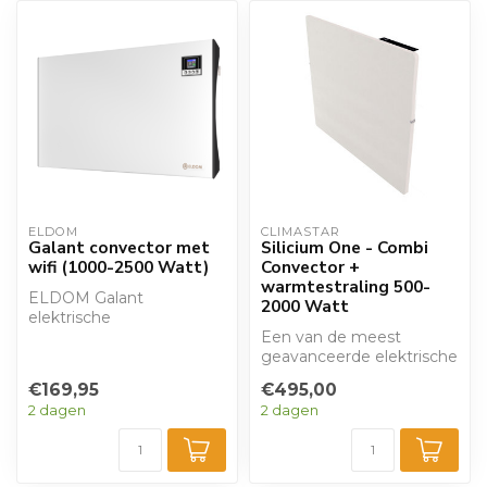
ELDOM
CLIMASTAR
Galant convector met
Silicium One - Combi
wifi (1000-2500 Watt)
Convector +
warmtestraling 500-
ELDOM Galant
2000 Watt
elektrische
wandconvector met WiFi,
Een van de meest
leverbaar in 4 modellen
geavanceerde elektrische
(1000 t...
verwarmingspaneel
€169,95
€495,00
beschikbaar. De Sili...
2 dagen
2 dagen