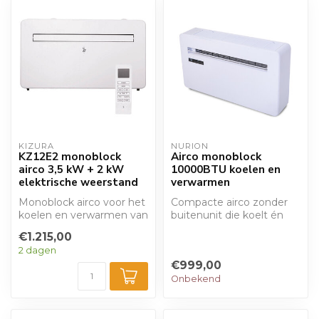
KIZURA
NURION
KZ12E2 monoblock
Airco monoblock
airco 3,5 kW + 2 kW
10000BTU koelen en
elektrische weerstand
verwarmen
Monoblock airco voor het
Compacte airco zonder
koelen en verwarmen van
buitenunit die koelt én
ruimtes. Werkt zonder
verwarmt. De Nurion
€1.215,00
buitenuni...
Monoblock bied...
2 dagen
€999,00
Onbekend