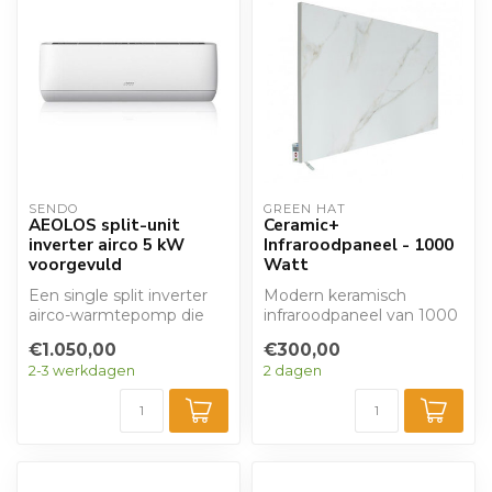
SENDO
GREEN HAT
AEOLOS split-unit
Ceramic+
inverter airco 5 kW
Infraroodpaneel - 1000
voorgevuld
Watt
Een single split inverter
Modern keramisch
airco-warmtepomp die
infraroodpaneel van 1000
kan verwarmen en
Watt met thermostaat.
€1.050,00
€300,00
koelen. Met een ...
Van ons 'Green H...
2-3 werkdagen
2 dagen