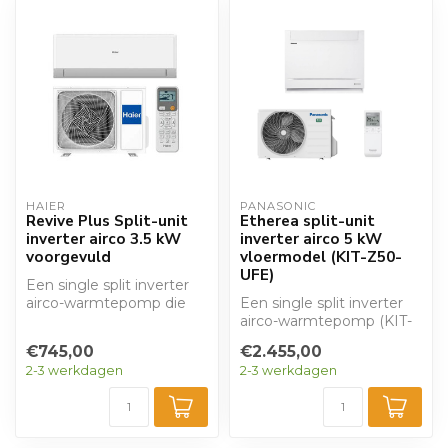
HAIER
PANASONIC
Revive Plus Split-unit
Etherea split-unit
inverter airco 3.5 kW
inverter airco 5 kW
voorgevuld
vloermodel (KIT-Z50-
UFE)
Een single split inverter
airco-warmtepomp die
Een single split inverter
kan verwarmen en
airco-warmtepomp (KIT-
koelen. Met een ...
Z50-UFE) die kan
€745,00
€2.455,00
verwarmen en ko...
2-3 werkdagen
2-3 werkdagen