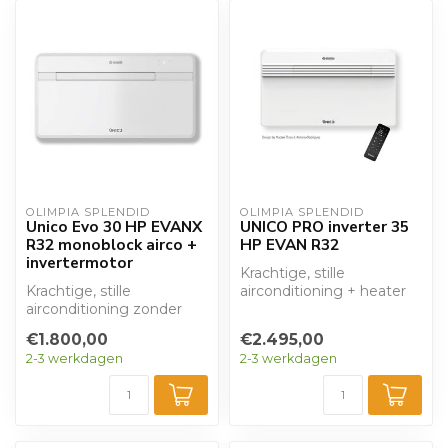
OLIMPIA SPLENDID
OLIMPIA SPLENDID
Unico Evo 30 HP EVANX
UNICO PRO inverter 35
R32 monoblock airco +
HP EVAN R32
invertermotor
Krachtige, stille
Krachtige, stille
airconditioning + heater
airconditioning zonder
zonder buitenunit (wifi
buitenunit. De Unico Evo
geïntegreerd)...
€1.800,00
€2.495,00
levert een com...
2-3 werkdagen
2-3 werkdagen