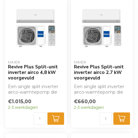
HAIER
HAIER
Revive Plus Split-unit
Revive Plus Split-unit
inverter airco 4,8 kW
inverter airco 2.7 kW
voorgevuld
voorgevuld
Een single split inverter
Een single split inverter
airco-warmtepomp die
airco-warmtepomp die
kan verwarmen en
kan verwarmen en
€1.015,00
€660,00
koelen. Met een ...
koelen. Met een ...
2-3 werkdagen
2-3 werkdagen