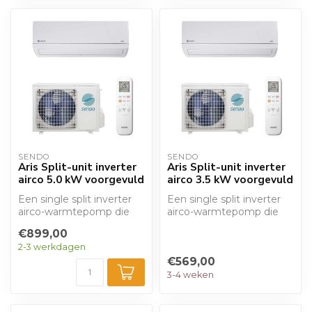
SENDO
SENDO
Aris Split-unit inverter
Aris Split-unit inverter
airco 5.0 kW voorgevuld
airco 3.5 kW voorgevuld
Een single split inverter
Een single split inverter
airco-warmtepomp die
airco-warmtepomp die
kan verwarmen en
kan verwarmen en
€899,00
koelen. Met een ...
koelen. Met een ...
2-3 werkdagen
€569,00
3-4 weken