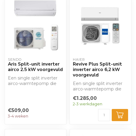
SENDO
HAIER
Aris Split-unit inverter
Revive Plus Split-unit
airco 2.5 kW voorgevuld
inverter airco 6,2 kW
voorgevuld
Een single split inverter
airco-warmtepomp die
Een single split inverter
kan verwarmen en
airco-warmtepomp die
koelen. Met een ...
kan verwarmen en
€1.285,00
koelen. Met een ...
2-3 werkdagen
€509,00
3-4 weken