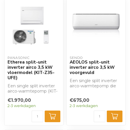
PANASONIC
SENDO
Etherea split-unit
AEOLOS split-unit
inverter airco 3,5 kW
inverter airco 3,5 kW
vloermodel (KIT-Z35-
voorgevuld
UFE)
Een single split inverter
Een single split inverter
airco-warmtepomp die
airco-warmtepomp (KIT-
kan verwarmen en
Z35-UFE) die kan
koelen. Met een ...
€1.970,00
€675,00
verwarmen en ko...
2-3 werkdagen
2-3 werkdagen