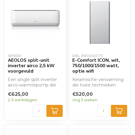
SENDO
DRL PRODUCTS
AEOLOS split-unit
E-Comfort ICON, wit,
inverter airco 2,5 kW
750/1000/1500 watt,
voorgevuld
optie wifi
Een single split inverter
Keramische verwarming
airco-warmtepomp die
die twee technieken
kan verwarmen en
combineert van
€625,00
€520,00
koelen. Met een ...
convectie en stralingsw...
2-3 werkdagen
ong 3 weken