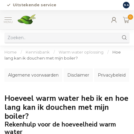
Uitstekende service
Vers
9.4
0
MENU
Home
/
Kennisbank
/
Warm water oplossing
/
Hoe
lang kan ik douchen met mijn boiler?
Algemene voorwaarden
Disclaimer
Privacybeleid
Hoeveel warm water heb ik en hoe
lang kan ik douchen met mijn
boiler?
Rekenhulp voor de hoeveelheid warm
water