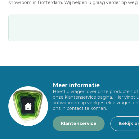
showroom in Rotterdam. Wij helpen u graag verder op weg 
Meer informatie
Heeft u vragen over onze producten o
onze klantenservice pagina. Hier vindt 
antwoorden op veelgestelde vragen en
ons in contact te komen.
Klantenservice
Bekijk o