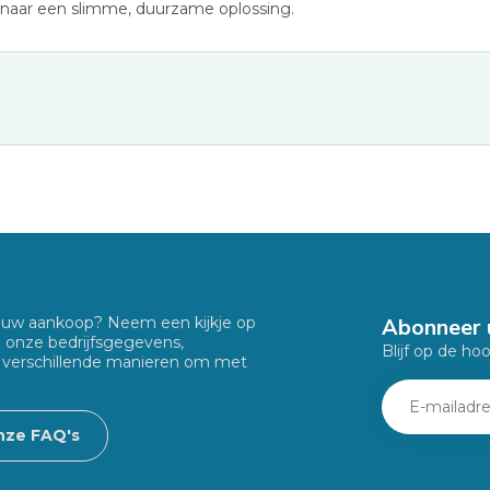
naar een slimme, duurzame oplossing.
Abonneer 
f uw aankoop? Neem een kijkje op
u onze bedrijfsgegevens,
Blijf op de ho
 verschillende manieren om met
nze FAQ's