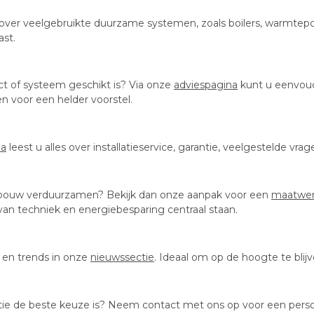
ps over veelgebruikte duurzame systemen, zoals boilers, warmte
ast.
ct of systeem geschikt is? Via onze
adviespagina
kunt u eenvoudi
 voor een helder voorstel.
na
leest u alles over installatieservice, garantie, veelgestelde 
ebouw verduurzamen? Bekijk dan onze aanpak voor een
maatwer
 van techniek en energiebesparing centraal staan.
s en trends in onze
nieuwssectie
. Ideaal om op de hoogte te bli
atie de beste keuze is? Neem contact met ons op voor een persoo