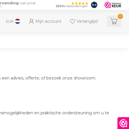
erzending
van post
9.4
n
2500+
beoordelingen
0
Mijn account
Verlanglijst
EUR
m een advies, offerte, of bezoek onze showroom.
esmogelijkheden en praktische ondersteuning om u te