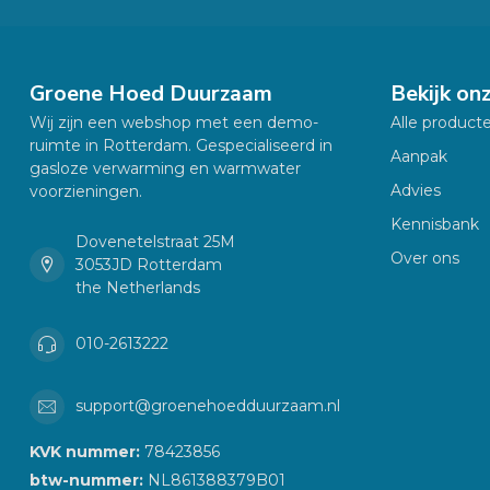
Groene Hoed Duurzaam
Bekijk on
Wij zijn een webshop met een demo-
Alle product
ruimte in Rotterdam. Gespecialiseerd in
Aanpak
gasloze verwarming en warmwater
Advies
voorzieningen.
Kennisbank
Dovenetelstraat 25M
Over ons
3053JD Rotterdam
the Netherlands
010-2613222
support@groenehoedduurzaam.nl
KVK nummer:
78423856
btw-nummer:
NL861388379B01