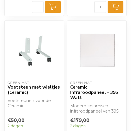
GREEN HAT
GREEN HAT
Voetsteun met wieltjes
Ceramic
(Ceramic)
Infraroodpaneel - 395
Watt
Voetsteunen voor de
Ceramic
Modern keramisch
verwarmingspanelen van
infraroodpaneel van 395
het huismerk Groene
Watt van ons 'Green Hat'
€50,00
€179,00
Hoed.
huismerk. Verw...
2 dagen
2 dagen