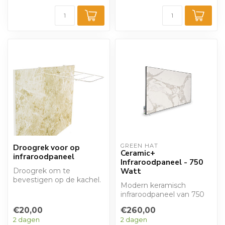
Droogrek voor op
GREEN HAT
Ceramic+
infraroodpaneel
Infraroodpaneel - 750
Watt
Droogrek om te
bevestigen op de kachel.
Modern keramisch
infraroodpaneel van 750
Watt met thermostaat.
€20,00
€260,00
Van ons 'Green Ha...
2 dagen
2 dagen