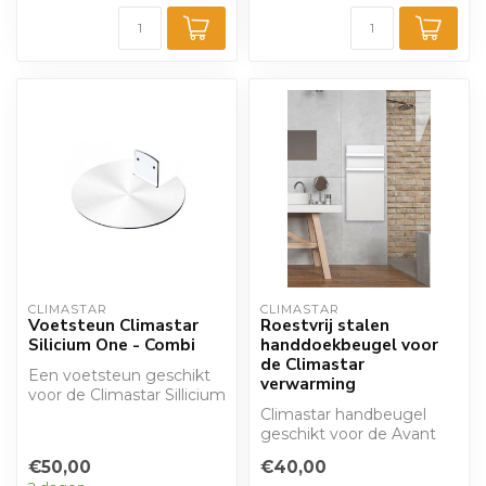
CLIMASTAR
CLIMASTAR
Voetsteun Climastar
Roestvrij stalen
Silicium One - Combi
handdoekbeugel voor
de Climastar
Een voetsteun geschikt
verwarming
voor de Climastar Sillicium
One
Climastar handbeugel
geschikt voor de Avant
WIFI. Met deze beugel
€50,00
€40,00
kunt u handdoe...