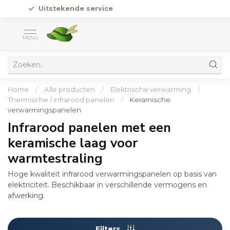
Verstand van zaken
MENU
Home
/
Alle producten
/
Elektrische verwarming
/
Thermische / infrarood panelen
/
Keramische
verwarmingspanelen
Infrarood panelen met een
keramische laag voor
warmtestraling
Hoge kwaliteit infrarood verwarmingspanelen op basis van
elektriciteit. Beschikbaar in verschillende vermogens en
afwerking.
Filters