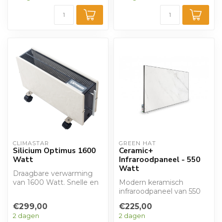
CLIMASTAR
GREEN HAT
Silicium Optimus 1600
Ceramic+
Watt
Infraroodpaneel - 550
Watt
Draagbare verwarming
van 1600 Watt. Snelle en
Modern keramisch
efficiënte verwarming,
infraroodpaneel van 550
door de com...
Watt met thermostaat.
€299,00
€225,00
Van ons 'Green Ha...
2 dagen
2 dagen