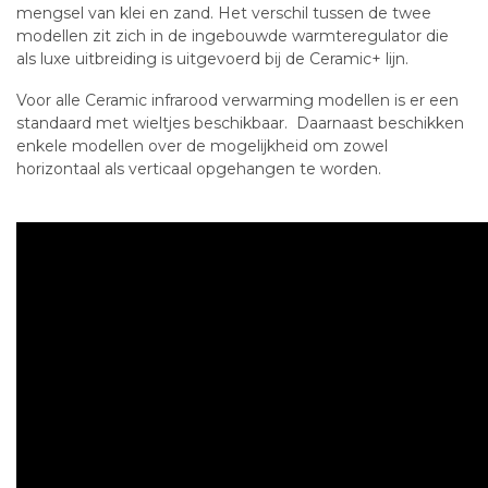
mengsel van klei en zand. Het verschil tussen de twee
modellen zit zich in de ingebouwde warmteregulator die
als luxe uitbreiding is uitgevoerd bij de Ceramic+ lijn.
Voor alle Ceramic
infrarood verwarming
modellen is er een
standaard met wieltjes beschikbaar. Daarnaast beschikken
enkele modellen over de mogelijkheid om zowel
horizontaal als verticaal opgehangen te worden.