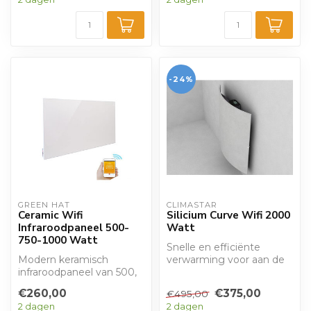
convectie...
-24%
GREEN HAT
CLIMASTAR
Ceramic Wifi
Silicium Curve Wifi 2000
Infraroodpaneel 500-
Watt
750-1000 Watt
Snelle en efficiënte
Modern keramisch
verwarming voor aan de
infraroodpaneel van 500,
wand. Combinatie van
750 of 1000 Watt met
convectie en ...
€260,00
€375,00
€495,00
wifi thermostaat....
2 dagen
2 dagen