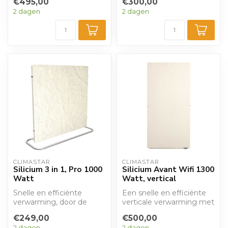
€495,00
€300,00
beschikbaar. De Sili...
2 dagen
2 dagen
CLIMASTAR
CLIMASTAR
Silicium 3 in 1, Pro 1000
Silicium Avant Wifi 1300
Watt
Watt, vertical
Snelle en efficiënte
Een snelle en efficiënte
verwarming, door de
verticale verwarming met
combinatie van
Wifi! Door de combinatie
€249,00
€500,00
warmtestraling
van c...
2 dagen
2 dagen