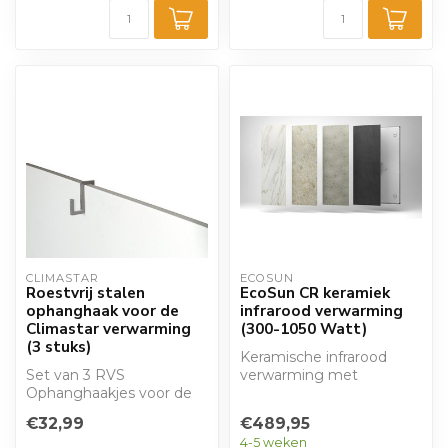
CLIMASTAR
ECOSUN
Roestvrij stalen
EcoSun CR keramiek
ophanghaak voor de
infrarood verwarming
Climastar verwarming
(300-1050 Watt)
(3 stuks)
Keramische infrarood
Set van 3 RVS
verwarming met
Ophanghaakjes voor de
thermostatische
Climastar panelen. Hang
bediening. Verkrijgbaar in
€32,99
€489,95
uw kleding en handd...
d...
4-5 weken