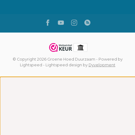
© Copyright 2026 Groene Hoed Duurzaam
- Powered by
Lightspeed
-
Lightspeed design
by
Dyvelopment