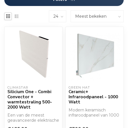
CLIMASTAR
GREEN HAT
Silicium One - Combi
Ceramic+
Convector +
Infraroodpaneel - 1000
warmtestraling 500-
Watt
2000 Watt
Modern keramisch
Een van de meest
infraroodpaneel van 1000
geavanceerde elektrische
Watt met thermostaat.
verwarmingspaneel
Van ons 'Green H...