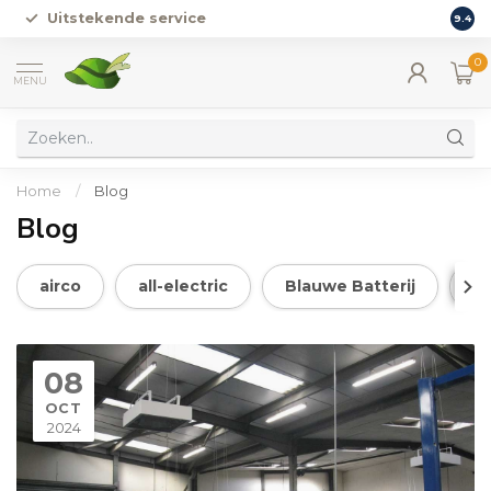
Uitstekende service
Vers
9.4
0
MENU
Home
/
Blog
Blog
airco
all-electric
Blauwe Batterij
bo
08
OCT
2024