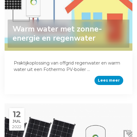
Warm water met zonne-
energie en regenwater
Praktijkoplossing van offgrid regenwater en warm
water uit een Fothermo PV-boiler ...
Lees meer
12
JUL
2022