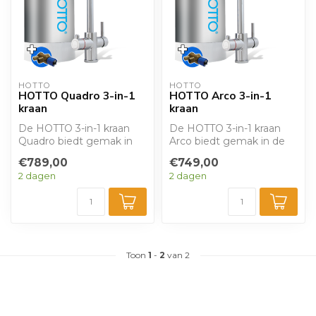
HOTTO
HOTTO
HOTTO Quadro 3-in-1
HOTTO Arco 3-in-1
kraan
kraan
De HOTTO 3-in-1 kraan
De HOTTO 3-in-1 kraan
Quadro biedt gemak in
Arco biedt gemak in de
de keuken door de
keuken door de levering
€789,00
€749,00
levering van koud,...
van koud, w...
2 dagen
2 dagen
Toon
1
-
2
van 2