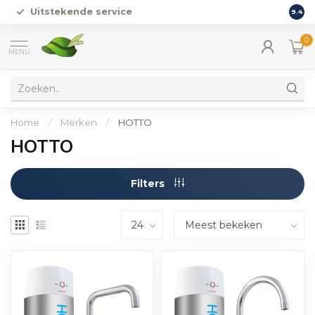
Uitstekende service
Vers
9.4
0
MENU
Home
/
Merken
/
HOTTO
HOTTO
Filters