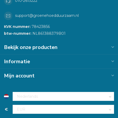
010-2613222
support@groenehoedduurzaam.nl
KVK nummer:
78423856
btw-nummer:
NL861388379B01
Bekijk onze producten
Informatie
Mijn account
€