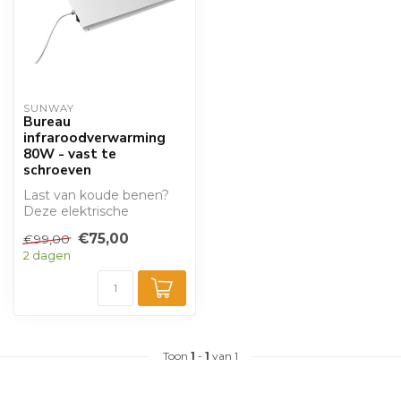
SUNWAY
Bureau
infraroodverwarming
80W - vast te
schroeven
Last van koude benen?
Deze elektrische
bureauverwarming
€75,00
€99,00
inclusief aan-uit schak...
2 dagen
Toon
1
-
1
van 1