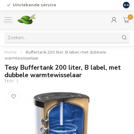
Uitstekende service
Vers
9.4
0
MENU
Home
/
Buffertank 200 liter, B label, met dubbele
warmtewisselaar
Tesy Buffertank 200 liter, B label, met
dubbele warmtewisselaar
TESY