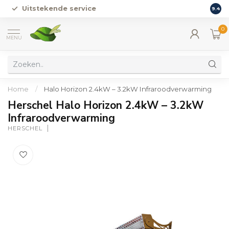
Uitstekende service
Vers
9.4
0
MENU
Home
/
Halo Horizon 2.4kW – 3.2kW Infraroodverwarming
Herschel Halo Horizon 2.4kW – 3.2kW
Infraroodverwarming
HERSCHEL