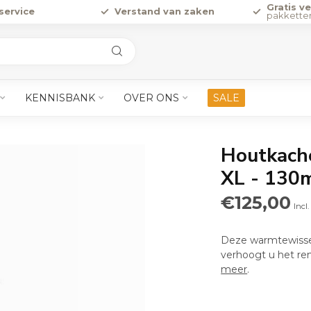
Gratis v
service
Verstand van zaken
pakkette
KENNISBANK
OVER ONS
SALE
Houtkach
XL - 130
€125,00
Incl
Deze warmtewissel
verhoogt u het r
meer
.