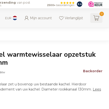
erzending
van post
9.4
n
2500+
beoordelingen
0
Mijn account
Verlanglijst
EUR
el warmtewisselaar opzetstuk
mm
Backorder
. btw
aar zet u bovenop uw bestaande kachel. Hierdoor
endement van uw kachel. Diameter rookkanaal 130mm.
Lees