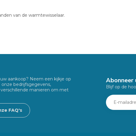
anden van de warmtewisselaar.
Abonneer 
f uw aankoop? Neem een kijkje op
u onze bedrijfsgegevens,
Blijf op de ho
 verschillende manieren om met
nze FAQ's