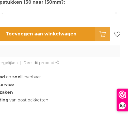
pstukken 130 naar 150mm?:
Toevoegen aan winkelwagen
rgelijken
Deel dit product
aad
en
snel
leverbaar
service
 zaken
nding
van post pakketten
9,4