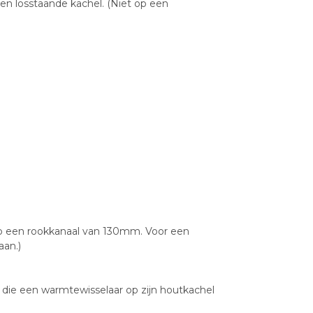
en losstaande kachel. (Niet op een
 op een rookkanaal van 130mm. Voor een
aan.)
ë die een warmtewisselaar op zijn houtkachel