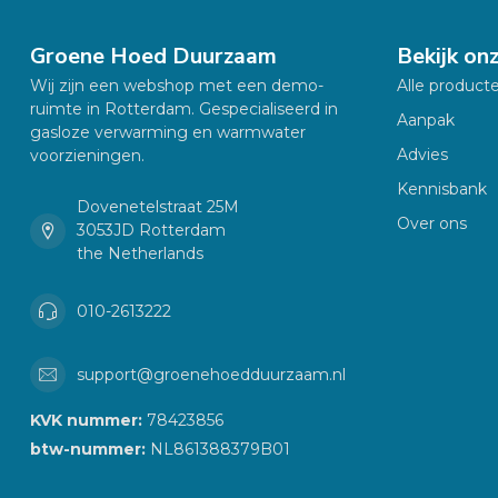
Groene Hoed Duurzaam
Bekijk on
Wij zijn een webshop met een demo-
Alle product
ruimte in Rotterdam. Gespecialiseerd in
Aanpak
gasloze verwarming en warmwater
Advies
voorzieningen.
Kennisbank
Dovenetelstraat 25M
Over ons
3053JD Rotterdam
the Netherlands
010-2613222
support@groenehoedduurzaam.nl
KVK nummer:
78423856
btw-nummer:
NL861388379B01