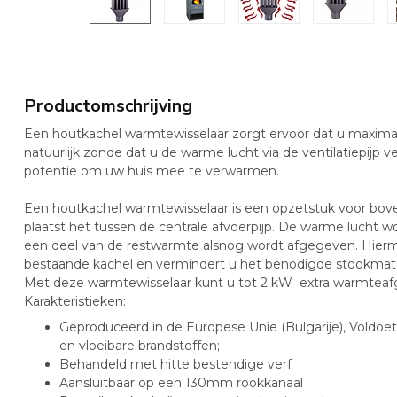
Productomschrijving
Een houtkachel warmtewisselaar zorgt ervoor dat u maximaa
natuurlijk zonde dat u de warme lucht via de ventilatiepijp ve
potentie om uw huis mee te verwarmen.
Een houtkachel warmtewisselaar is een opzetstuk voor bove
plaatst het tussen de centrale afvoerpijp. De warme lucht w
een deel van de restwarmte alsnog wordt afgegeven. Hierm
bestaande kachel en vermindert u het benodigde stookmate
Met deze warmtewisselaar kunt u tot 2 kW extra warmteafgi
Karakte
ristieken:
Geproduceerd in de Europese Unie (Bulgarije),
Voldoet
en vloeibare brandstoffen;
Behandeld met hitte bestendige verf
Aansluitbaar op een 130mm rookkanaal