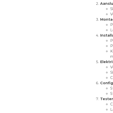
Aanslu
S
V
Monta
P
L
Instal
P
P
K
m
Elektr
V
S
C
Config
S
S
Testen
C
L