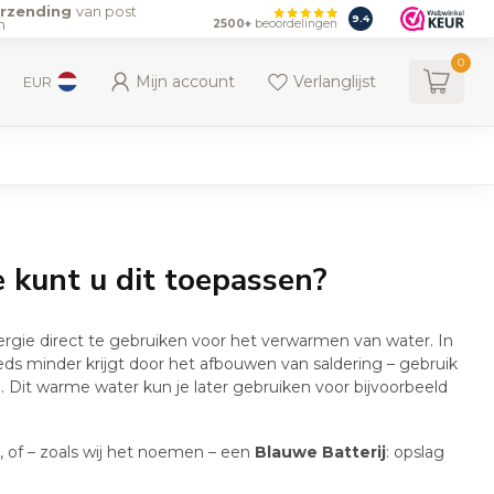
erzending
van post
9.4
n
2500+
beoordelingen
0
Mijn account
Verlanglijst
EUR
 kunt u dit toepassen?
ie direct te gebruiken voor het verwarmen van water. In
eeds minder krijgt door het afbouwen van saldering – gebruik
 Dit warme water kun je later gebruiken voor bijvoorbeeld
, of – zoals wij het noemen – een
Blauwe Batterij
: opslag