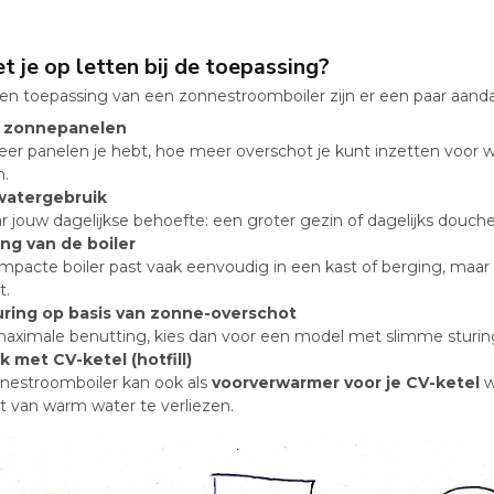
 je op letten bij de toepassing?
 en toepassing van een zonnestroomboiler zijn er een paar aand
l zonnepanelen
r panelen je hebt, hoe meer overschot je kunt inzetten voor war
n.
atergebruik
ar jouw dagelijkse behoefte: een groter gezin of dagelijks douch
ing van de boiler
mpacte boiler past vaak eenvoudig in een kast of berging, maar
t.
ring op basis van zonne-overschot
 maximale benutting, kies dan voor een model met slimme sturi
k met CV-ketel (hotfill)
nestroomboiler kan ook als
voorverwarmer voor je CV-ketel
w
t van warm water te verliezen.