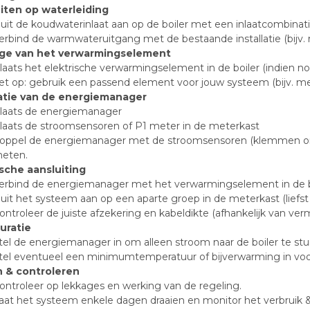
iten op waterleiding
luit de koudwaterinlaat aan op de boiler met een inlaatcombinati
erbind de warmwateruitgang met de bestaande installatie (bijv. na
ge van het verwarmingselement
laats het elektrische verwarmingselement in de boiler (indien 
et op: gebruik een passend element voor jouw systeem (bijv. m
latie van de energiemanager
laats de energiemanager
laats de stroomsensoren of P1 meter in de meterkast
oppel de energiemanager met de stroomsensoren (klemmen om
eten.
ische aansluiting
erbind de energiemanager met het verwarmingselement in de b
luit het systeem aan op een aparte groep in de meterkast (liefs
ontroleer de juiste afzekering en kabeldikte (afhankelijk van ve
uratie
tel de energiemanager in om alleen stroom naar de boiler te stur
tel eventueel een minimumtemperatuur of bijverwarming in voo
 & controleren
ontroleer op lekkages en werking van de regeling.
aat het systeem enkele dagen draaien en monitor het verbruik