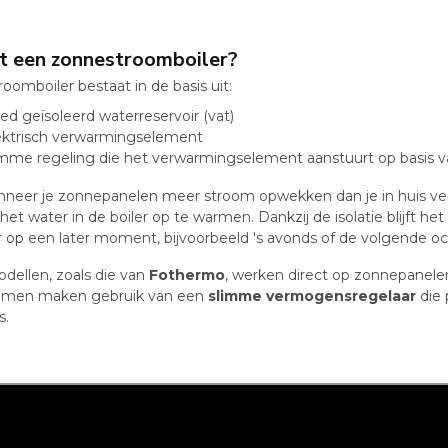
t een zonnestroomboiler?
oomboiler bestaat in de basis uit:
d geïsoleerd waterreservoir (vat)
ektrisch verwarmingselement
imme regeling die het verwarmingselement aanstuurt op basis 
neer je zonnepanelen meer stroom opwekken dan je in huis verb
et water in de boiler op te warmen. Dankzij de isolatie blijft he
op een later moment, bijvoorbeeld 's avonds of de volgende o
ellen, zoals die van
Fothermo
, werken direct op zonnepanel
emen maken gebruik van een
slimme vermogensregelaar
die 
s.