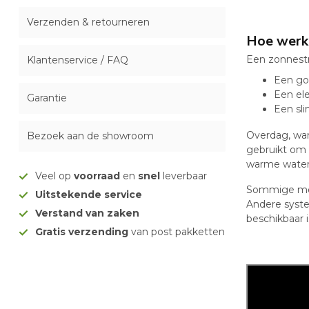
Verzenden & retourneren
Hoe werk
Een zonnestr
Klantenservice / FAQ
Een goe
Een el
Garantie
Een sl
Overdag, wan
Bezoek aan de showroom
gebruikt om h
warme water 
Veel op
voorraad
en
snel
leverbaar
Sommige mod
Uitstekende service
Andere syst
Verstand van zaken
beschikbaar i
Gratis verzending
van post pakketten