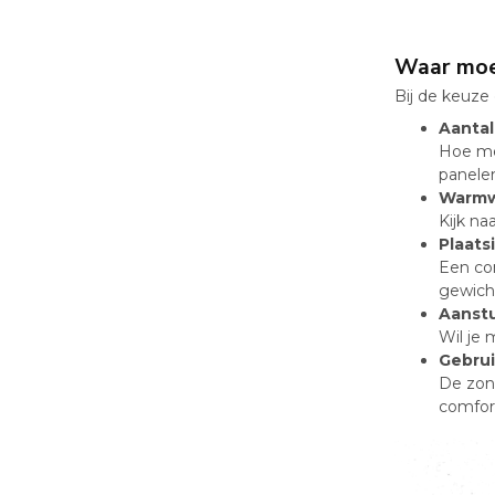
Waar moet
Bij de keuze
Aanta
Hoe mee
panele
Warmw
Kijk na
Plaats
Een co
gewich
Aanstu
Wil je
Gebrui
De zon
comfor