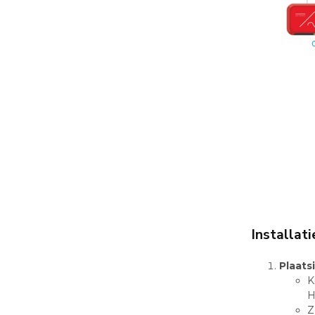
Installat
Plaats
K
H
Z