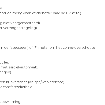
e.
ar de mengkraan of als ‘hotfill’ naar de CV-ketel).
nog niet voorgemonteerd).
et vermogensregeling).
 de fasedraden) of P1 meter om het zonne-overschot te
oiler.
t met aardlekautomaat).
rmogen).
en bij overschot (via app/webinterface).
r comfortzekerheid.
 & opwarming.