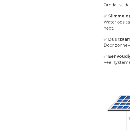
Omdat salder
✅
Slimme op
Water opslaa
hebt.
✅
Duurzaam 
Door zonne-e
✅
Eenvoudig
Veel systeme