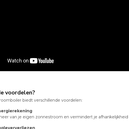
de voordelen?
oomboiler biedt verschillende voordelen:
nergierekening
eer van je eigen zonnestroom en vermindert je afhankelijkheid va
gleververliezen