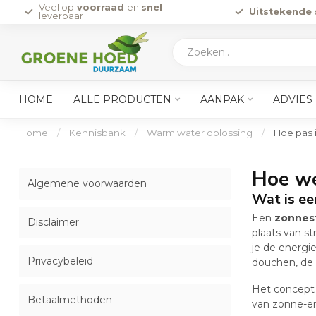
Veel op
voorraad
en
snel
Uitstekende 
leverbaar
HOME
ALLE PRODUCTEN
AANPAK
ADVIES
Home
/
Kennisbank
/
Warm water oplossing
/
Hoe pas 
Hoe we
Algemene voorwaarden
Wat is ee
Een
zonnes
Disclaimer
plaats van st
je de energi
Privacybeleid
douchen, de 
Het concept 
Betaalmethoden
van zonne-en