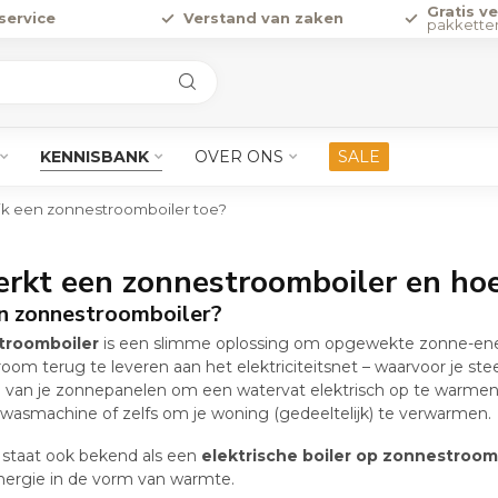
Gratis v
service
Verstand van zaken
pakkette
KENNISBANK
OVER ONS
SALE
ik een zonnestroomboiler toe?
rkt een zonnestroomboiler en hoe
n zonnestroomboiler?
troomboiler
is een slimme oplossing om opgewekte zonne-energ
room terug te leveren aan het elektriciteitsnet – waarvoor je st
e van je zonnepanelen om een watervat elektrisch op te warmen.
wasmachine of zelfs om je woning (gedeeltelijk) te verwarmen.
staat ook bekend als een
elektrische boiler op zonnestroom
ergie in de vorm van warmte.