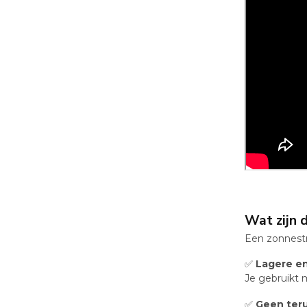
Wat zijn 
Een zonnestr
✅
Lagere e
Je gebruikt m
✅
Geen teru