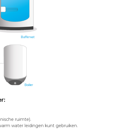
r:
hnische ruimte).
 warm water leidingen kunt gebruiken.