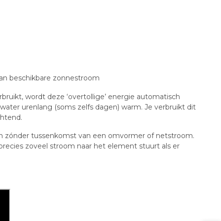
van beschikbare zonnestroom
ruikt, wordt deze ‘overtollige’ energie automatisch
t water urenlang (soms zelfs dagen) warm. Je verbruikt dit
chtend.
en zónder tussenkomst van een omvormer of netstroom.
precies zoveel stroom naar het element stuurt als er