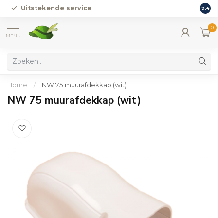
Uitstekende service
Vers
9.4
0
MENU
Home
/
NW 75 muurafdekkap (wit)
NW 75 muurafdekkap (wit)