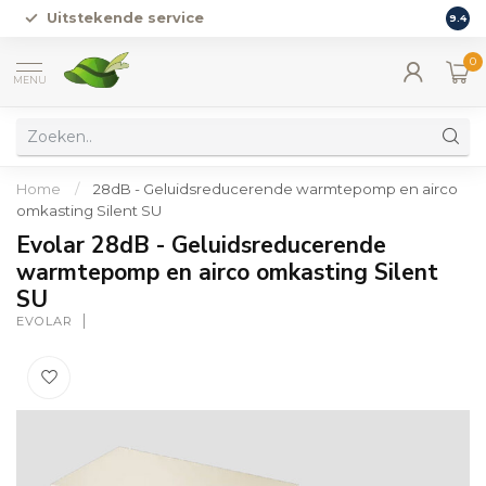
Uitstekende service
Vers
9.4
0
MENU
Home
/
28dB - Geluidsreducerende warmtepomp en airco
omkasting Silent SU
Evolar 28dB - Geluidsreducerende
warmtepomp en airco omkasting Silent
SU
EVOLAR