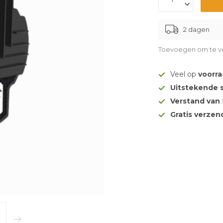
2 dagen
Toevoegen om te ve
Veel op
voorr
Uitstekende 
Verstand van
Gratis verze