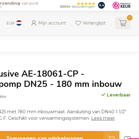
erzending
van post
9.4
n
2500+
beoordelingen
0
Mijn account
Verlanglijst
EUR
usive AE-18061-CP -
iepomp DN25 - 180 mm inbouw
Leverbaar
. btw
N25 met 180 mm inbouwmaat. Aansluiting van DN40 1 1/2"
G F. Geschikt voor verwarmingssystemen.
Lees meer
.
Toevoegen aan winkelwagen