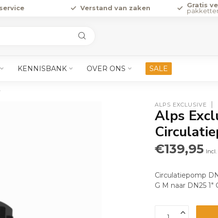
Gratis v
service
Verstand van zaken
pakkette
KENNISBANK
OVER ONS
SALE
w
ALPS EXCLUSIVE
Alps Excl
Circulat
€139,95
Incl
Circulatiepomp D
G M naar DN25 1" 