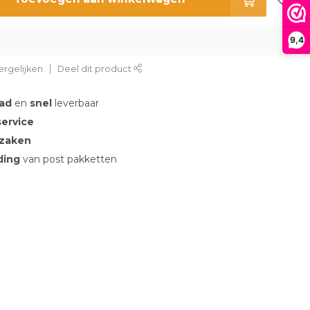
9,4
rgelijken
Deel dit product
aad
en
snel
leverbaar
service
 zaken
nding
van post pakketten