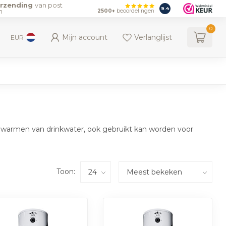
erzending
van post
9.4
n
2500+
beoordelingen
0
Mijn account
Verlanglijst
EUR
opwarmen van drinkwater, ook gebruikt kan worden voor
Toon: