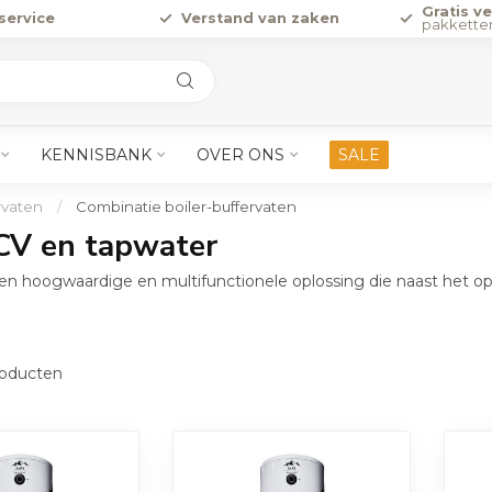
Gratis v
service
Verstand van zaken
pakkette
KENNISBANK
OVER ONS
SALE
rvaten
/
Combinatie boiler-buffervaten
 CV en tapwater
 een hoogwaardige en multifunctionele oplossing die naast het 
oducten