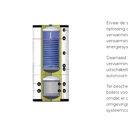
Ervaar de 
oplossing 
verwarming
verwarmin
energiesy
Daarnaast 
verwarming
uitschakel
autonoom w
Ter besche
boilers voo
omdat er c
omgevings
systeemco