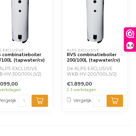
9,4
S EXCLUSIVE
ALPS EXCLUSIVE
 combinatieboiler
RVS combinatieboiler
/100L (tapwater/cv)
200/100L (tapwater/cv)
ALPS EXCLUSIVE
De ALPS EXCLUSIVE
-HV-300/100L(V2)
WKB-HV-200/100L(V2)
binatieboiler biedt
combinatieboiler biedt
.099,00
€1.899,00
liter tapwater ...
200 liter tapwater ...
 werkdagen
2-3 werkdagen
Vergelijk
Vergelijk