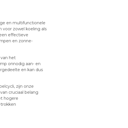
ge en multifunctionele
 voor zowel koeling als
een effectieve
ompen en zonne-
 van het
omp onnodig aan- en
ergedeelte en kan dus
lcycli, zijn onze
 van cruciaal belang
et hogere
etrokken