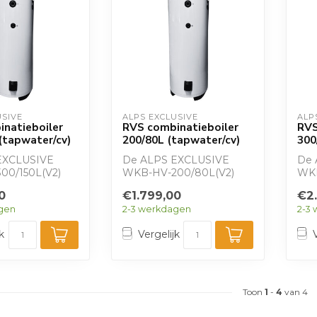
USIVE
ALPS EXCLUSIVE
ALP
natieboiler
RVS combinatieboiler
RVS
(tapwater/cv)
200/80L (tapwater/cv)
300
EXCLUSIVE
De ALPS EXCLUSIVE
De 
00/150L(V2)
WKB-HV-200/80L(V2)
WKB
boiler biedt
combinatieboiler biedt
com
0
€1.799,00
€2
apwater ...
200 liter tapwater e...
300 
gen
2-3 werkdagen
2-3
k
Vergelijk
Toon
1
-
4
van 4