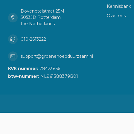
Kennisbank
Dovenetelstraat 25M
Over ons
3053JD Rotterdam
the Netherlands
010-2613222
support@groenehoedduurzaam.nl
KVK nummer:
78423856
btw-nummer:
NL861388379B01