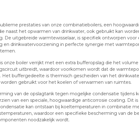
sublieme prestaties van onze combinatieboilers, een hoogwaardi
die naast het opwarmen van drinkwater, ook gebruikt kan worden
. De uitgebreide warmtewisselaar, is specifiek ontworpen voor 
g en drinkwatervoorziening in perfecte synergie met warmtep
stemen.
is onze boiler verrijkt met een extra bufferopslag die het volume
scircuit uitbreidt, waardoor voorkomen wordt dat de warmtep
t. Het buffergedeelte is thermisch gescheiden van het drinkwat
orden gebruikt voor het koelen of verwarmen van ruimtes.
rming van de opslagtank tegen mogelijke condensatie tijdens koe
rzien van een speciale, hoogwaardige anticorrosie coating. Dit is
ondensatie kan ontstaan bij koeltemperaturen in combinatie m
temperaturen, waardoor een specifieke bescherming van de b
mponenten noodzakelijk wordt.