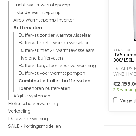
Lucht-water warmtepomp
Hybride warmtepomp
Airco-Warmtepomp Inverter
Buffervaten
Buffervat zonder warmtewisselaar
Buffervat met 1 warmtewisselaar
Buffervat met 2+ warmtewisselaars
ALPS EXCL
RVS combi
Hygiene buffervaten
300/150L 
Buffervaten, alleen voor verwarming
De ALPS 
Buffervat voor warmtepompen
WKB-HV-3
combinatie
Combinatie boiler-buffervaten
€2.199,0
300 liter t
Toebehoren buffervaten
2-3 werkda
Afgifte systemen
Vergelij
Elektrische verwarming
Verkoeling
Duurzame woning
SALE - kortingsmodellen