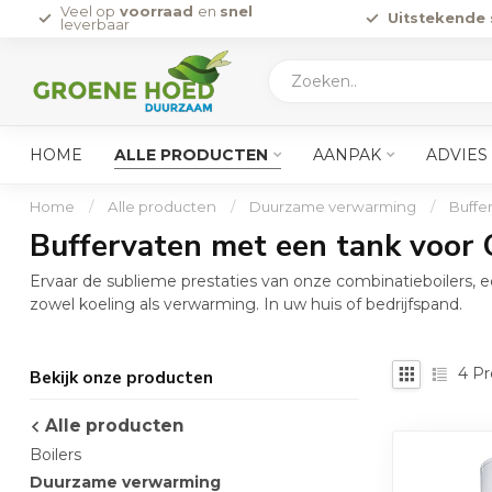
Veel op
voorraad
en
snel
Uitstekende 
leverbaar
HOME
ALLE PRODUCTEN
AANPAK
ADVIES
Home
/
Alle producten
/
Duurzame verwarming
/
Buffe
Buffervaten met een tank voor
Ervaar de sublieme prestaties van onze combinatieboilers,
zowel koeling als verwarming. In uw huis of bedrijfspand.
4
Pr
Bekijk onze producten
Alle producten
Boilers
Duurzame verwarming