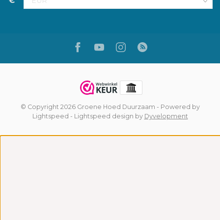
€
© Copyright 2026 Groene Hoed Duurzaam
- Powered by
Lightspeed
-
Lightspeed design
by
Dyvelopment