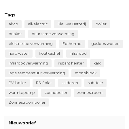
Tags
airco
all-electric
Blauwe Batterij
boiler
bunker
duurzame verwarming
elektrische verwarming
Fothermo
gasloos wonen
hard water
houtkachel
infrarood
infraroodverwarming
instant heater
kalk
lage temperatuur verwarming
monoblock
PV-boiler
RS-Solar
salderen
subsidie
warmtepomp
zonneboiler
zonnestroom
Zonnestroomboiler
Nieuwsbrief