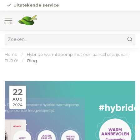
Uitstekende service
MENU
Home
/
Hybride warmtepomp met een aanschafprijs van
EUR 0!
/
Blog
22
AUG
2024