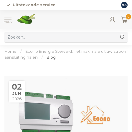
Uitstekende service
Vers
9.4
0
MENU
Home
/
Econo Energie Steward, het maximale uit uw stroom
aansluiting halen
/
Blog
02
JUN
2026