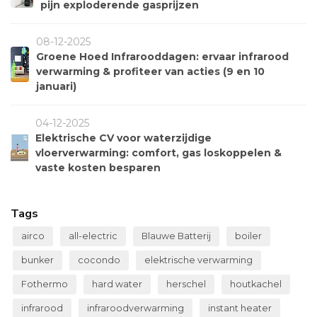
pijn exploderende gasprijzen
08-12-2025
Groene Hoed Infrarooddagen: ervaar infrarood
verwarming & profiteer van acties (9 en 10
januari)
04-12-2025
Elektrische CV voor waterzijdige
vloerverwarming: comfort, gas loskoppelen &
vaste kosten besparen
Tags
airco
all-electric
Blauwe Batterij
boiler
bunker
cocondo
elektrische verwarming
Fothermo
hard water
herschel
houtkachel
infrarood
infraroodverwarming
instant heater