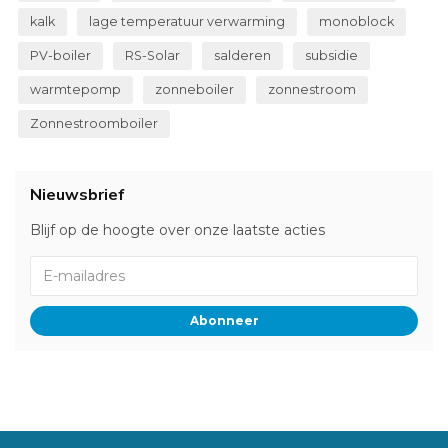
kalk
lage temperatuur verwarming
monoblock
PV-boiler
RS-Solar
salderen
subsidie
warmtepomp
zonneboiler
zonnestroom
Zonnestroomboiler
Nieuwsbrief
Blijf op de hoogte over onze laatste acties
Abonneer