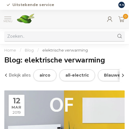
Uitstekende service
Vers
9.4
0
MENU
Home
/
Blog
/
elektrische verwarming
Blog: elektrische verwarming
Bekijk alles
airco
all-electric
Blauwe Bat
12
MAR
2019