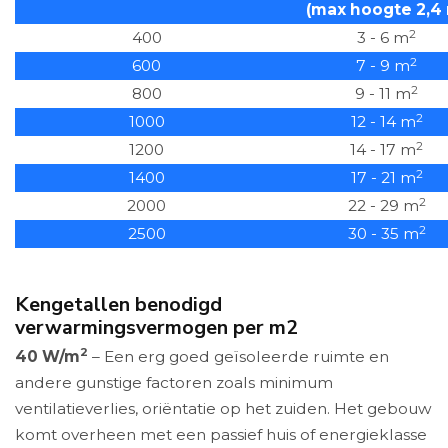
(max hoogte 2,4
2
400
3 - 6 m
2
600
7 - 9 m
2
800
9 - 11 m
2
1000
12 - 14 m
2
1200
14 - 17 m
2
1400
17 - 21 m
2
2000
22 - 29 m
2
2500
30 - 35 m
Kengetallen benodigd
verwarmingsvermogen per m2
2
40 W/m
– Een erg goed geïsoleerde ruimte en
andere gunstige factoren zoals minimum
ventilatieverlies, oriëntatie op het zuiden. Het gebouw
komt overheen met een passief huis of energieklasse