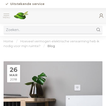
Uitstekende service
MENU
Home
/
Hoeveel vermogen elektrische verwarming heb ik
nodig voor mijn ruimte?
/
Blog
26
MAR
2018