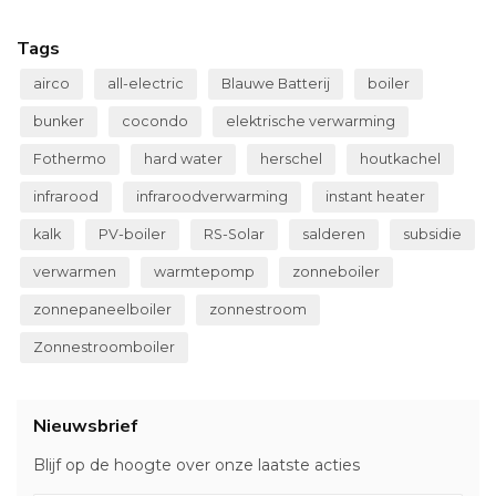
Tags
airco
all-electric
Blauwe Batterij
boiler
bunker
cocondo
elektrische verwarming
Fothermo
hard water
herschel
houtkachel
infrarood
infraroodverwarming
instant heater
kalk
PV-boiler
RS-Solar
salderen
subsidie
verwarmen
warmtepomp
zonneboiler
zonnepaneelboiler
zonnestroom
Zonnestroomboiler
Nieuwsbrief
Blijf op de hoogte over onze laatste acties