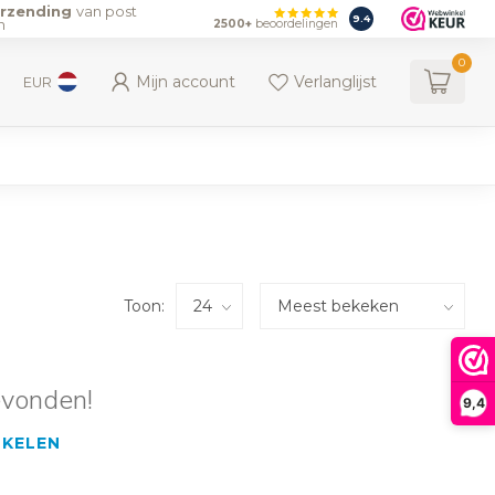
erzending
van post
9.4
n
2500+
beoordelingen
0
Mijn account
Verlanglijst
EUR
Toon:
evonden!
9,4
NKELEN