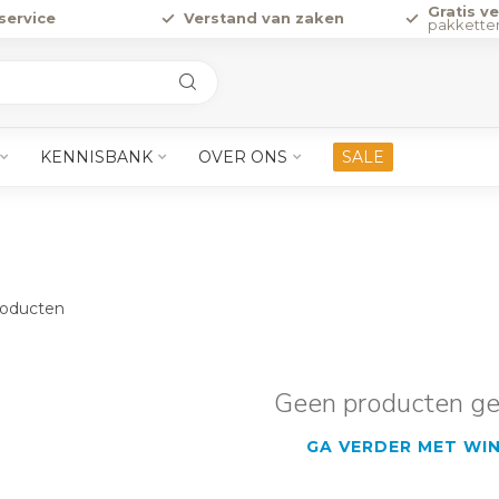
Gratis v
service
Verstand van zaken
pakkette
KENNISBANK
OVER ONS
SALE
oducten
Geen producten g
GA VERDER MET WI