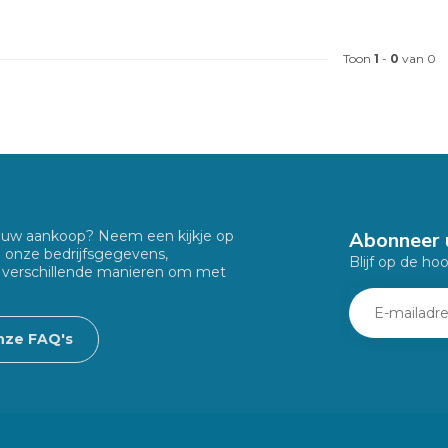
Toon
1
-
0
van 0
Abonneer 
f uw aankoop? Neem een kijkje op
u onze bedrijfsgegevens,
Blijf op de ho
 verschillende manieren om met
nze FAQ's