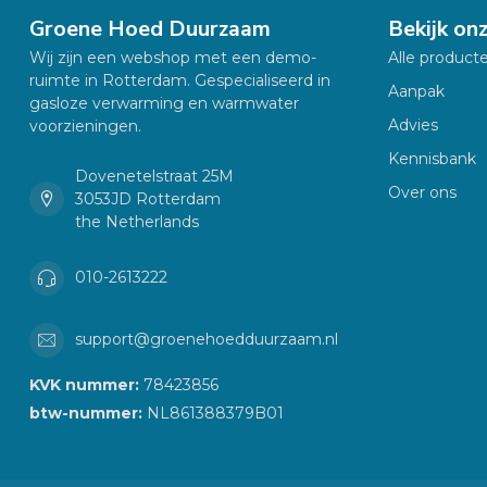
Groene Hoed Duurzaam
Bekijk on
Wij zijn een webshop met een demo-
Alle product
ruimte in Rotterdam. Gespecialiseerd in
Aanpak
gasloze verwarming en warmwater
Advies
voorzieningen.
Kennisbank
Dovenetelstraat 25M
Over ons
3053JD Rotterdam
the Netherlands
010-2613222
support@groenehoedduurzaam.nl
KVK nummer:
78423856
btw-nummer:
NL861388379B01