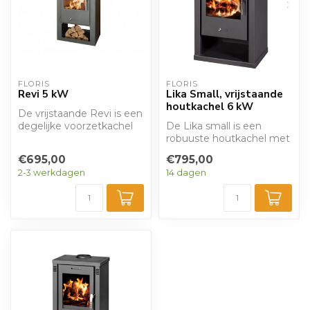
FLORIS
FLORIS
Revi 5 kW
Lika Small, vrijstaande
houtkachel 6 kW
De vrijstaande Revi is een
degelijke voorzetkachel
De Lika small is een
met een respectabel
robuuste houtkachel met
verwarmin...
een strakke uitstraling en
€695,00
€795,00
een groo...
2-3 werkdagen
14 dagen