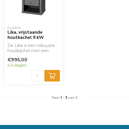
FLORIS
Lika, vrijstaande
houtkachel 9 kW
De Lika is een robuuste
houtkachel met een
strakke uitstraling en een
€995,00
groot verw...
4-5 dagen
Toon
1
-
3
van 3