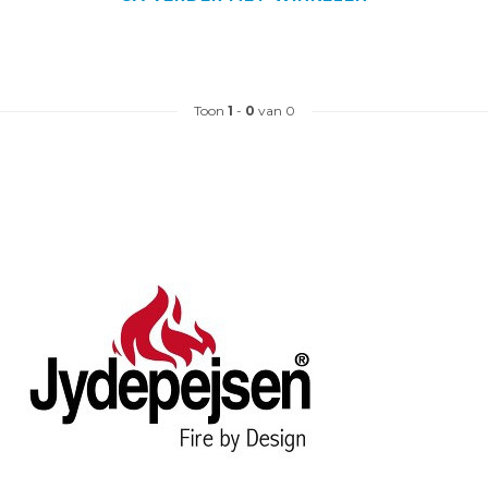
Toon
1
-
0
van 0