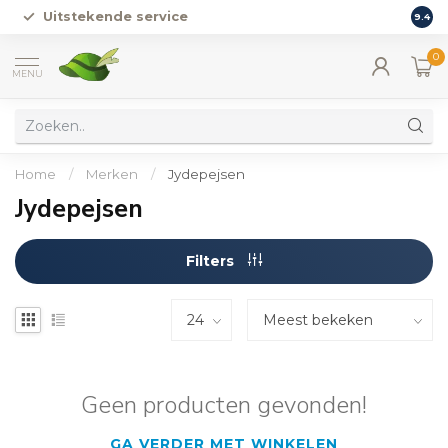
Uitstekende service
Vers
9.4
0
MENU
Home
/
Merken
/
Jydepejsen
Jydepejsen
Filters
Geen producten gevonden!
GA VERDER MET WINKELEN