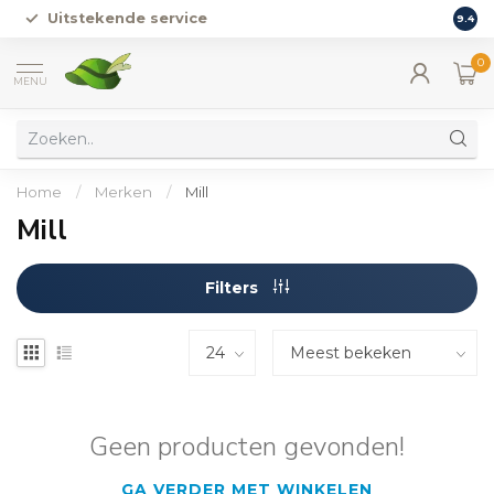
Uitstekende service
Vers
9.4
0
MENU
Home
/
Merken
/
Mill
Mill
Filters
Geen producten gevonden!
GA VERDER MET WINKELEN