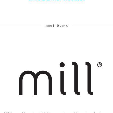
Toon
1
-
0
van 0