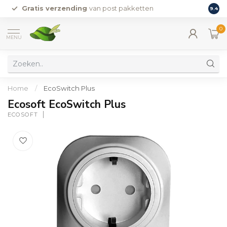
Gratis verzending
van post pakketten
9.4
0
MENU
Home
/
EcoSwitch Plus
Ecosoft EcoSwitch Plus
ECOSOFT