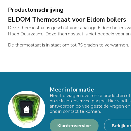
Productomschrijving
ELDOM Thermostaat voor Eldom boilers
Deze thermostaat is geschikt voor analoge Eldom boilers va
Hoed Duurzaam. Deze thermostaat is niet bedoeld voor and
De thermostaat is in staat om tot 75 graden te verwarmen.
Meer informatie
Heeft u vragen over onze producten o
onze klantenservice pagina. Hier vindt 
antwoorden op veelgestelde vragen en
ons in contact te komen.
Klantenservice
Bekijk o