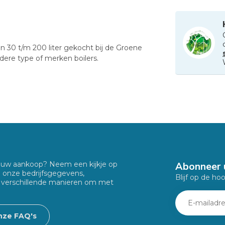
n 30 t/m 200 liter gekocht bij de Groene
ere type of merken boilers.
Abonneer 
f uw aankoop? Neem een kijkje op
u onze bedrijfsgegevens,
Blijf op de ho
 verschillende manieren om met
nze FAQ's