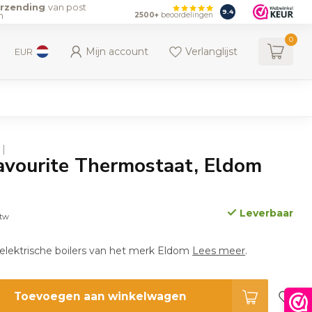
erzending
van post
9.4
n
2500+
beoordelingen
0
Mijn account
Verlanglijst
EUR
vourite Thermostaat, Eldom
Leverbaar
btw
elektrische boilers van het merk Eldom
Lees meer
.
Toevoegen aan winkelwagen