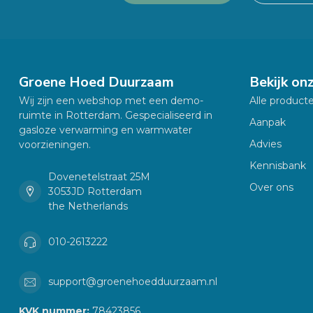
Groene Hoed Duurzaam
Bekijk on
Wij zijn een webshop met een demo-
Alle product
ruimte in Rotterdam. Gespecialiseerd in
Aanpak
gasloze verwarming en warmwater
Advies
voorzieningen.
Kennisbank
Dovenetelstraat 25M
Over ons
3053JD Rotterdam
the Netherlands
010-2613222
support@groenehoedduurzaam.nl
KVK nummer:
78423856