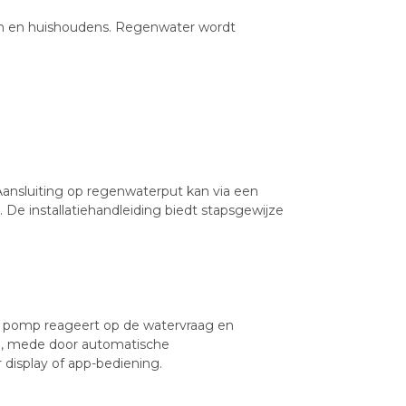
n en huishoudens. Regenwater wordt
Aansluiting op regenwaterput kan via een
t. De installatiehandleiding biedt stapsgewijze
e pomp reageert op de watervraag en
g, mede door automatische
r display of app-bediening.