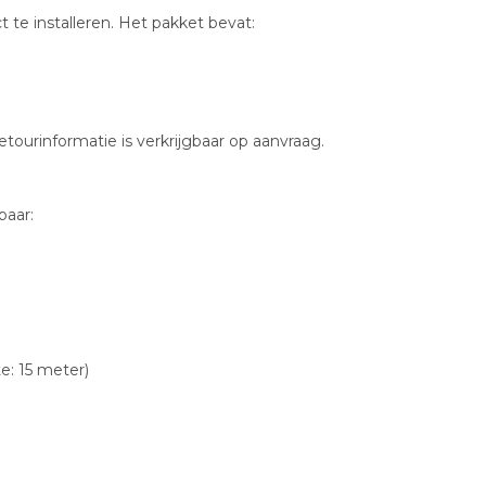
te installeren. Het pakket bevat:
etourinformatie is verkrijgbaar op aanvraag.
baar:
te: 15 meter)