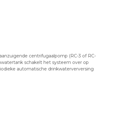
aanzuigende centrifugaalpomp (RC-3 of RC-
enwatertank schakelt het systeem over op
eriodieke automatische drinkwaterverversing