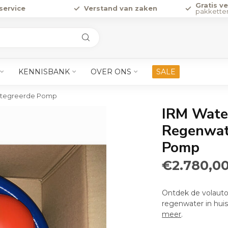
Gratis v
service
Verstand van zaken
pakkette
KENNISBANK
OVER ONS
SALE
ntegreerde Pomp
IRM Wate
Regenwat
Pomp
€2.780,0
Ontdek de volauto
regenwater in huis
meer
.