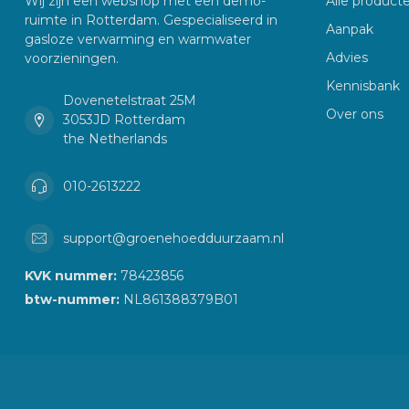
Wij zijn een webshop met een demo-
Alle product
ruimte in Rotterdam. Gespecialiseerd in
Aanpak
gasloze verwarming en warmwater
Advies
voorzieningen.
Kennisbank
Dovenetelstraat 25M
Over ons
3053JD Rotterdam
the Netherlands
010-2613222
support@groenehoedduurzaam.nl
KVK nummer:
78423856
btw-nummer:
NL861388379B01