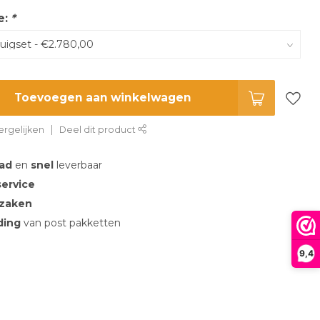
e:
*
Toevoegen aan winkelwagen
rgelijken
Deel dit product
aad
en
snel
leverbaar
service
 zaken
nding
van post pakketten
9,4