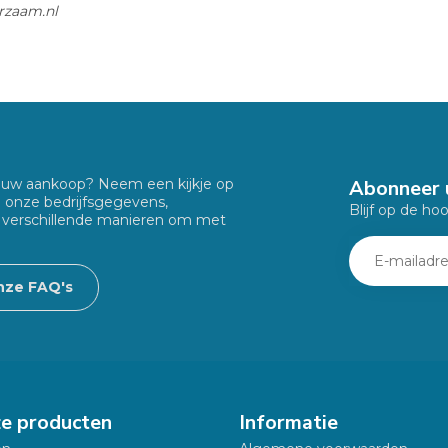
zaam.nl
Abonneer 
f uw aankoop? Neem een kijkje op
u onze bedrijfsgegevens,
Blijf op de ho
 verschillende manieren om met
nze FAQ's
ze producten
Informatie