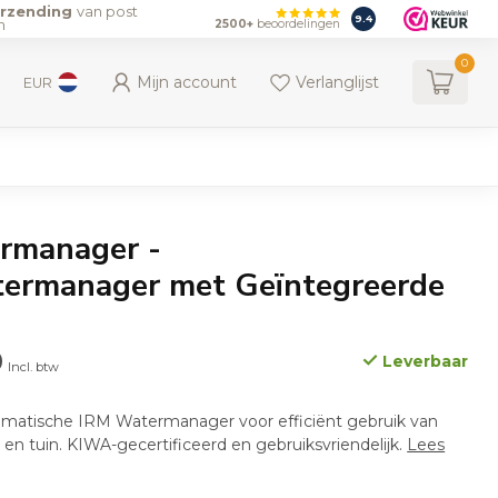
erzending
van post
9.4
n
2500+
beoordelingen
0
Mijn account
Verlanglijst
EUR
rmanager -
ermanager met Geïntegreerde
0
Leverbaar
Incl. btw
matische IRM Watermanager voor efficiënt gebruik van
 en tuin. KIWA-gecertificeerd en gebruiksvriendelijk.
Lees