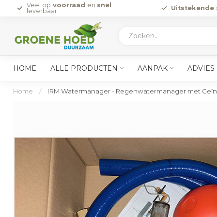
Veel op
voorraad
en
snel
Uitstekende 
leverbaar
HOME
ALLE PRODUCTEN
AANPAK
ADVIES
Home
/
IRM Watermanager - Regenwatermanager met Geï