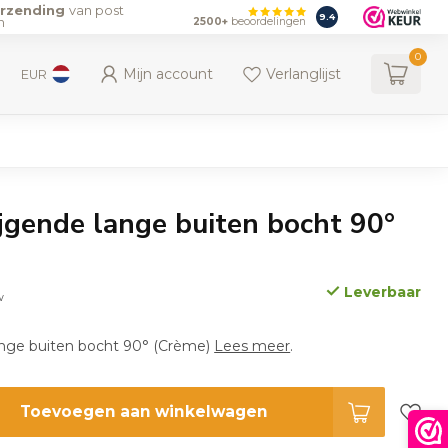
erzending
van post
9.4
n
2500+
beoordelingen
0
Mijn account
Verlanglijst
EUR
jgende lange buiten bocht 90°
Leverbaar
w
ange buiten bocht 90° (Crème)
Lees meer
.
Toevoegen aan winkelwagen