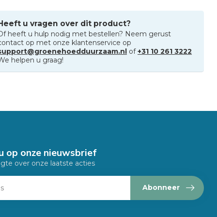
Heeft u vragen over dit product?
Of heeft u hulp nodig met bestellen? Neem gerust
contact op met onze klantenservice op
support@groenehoedduurzaam.nl
of
+31 10 261 3222
We helpen u graag!
u op onze nieuwsbrief
ogte over onze laatste acties
Abonneer