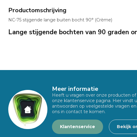
Productomschrijving
NC-75 stijgende lange buiten bocht 90° (Crème)
Lange stijgende bochten van 90 graden on
Meer informatie
Heeft u vragen over onze producten o
onze klantenservice pagina. Hier vindt 
antwoorden op veelgestelde vragen en
ons in contact te komen.
Klantenservice
Bekijk o