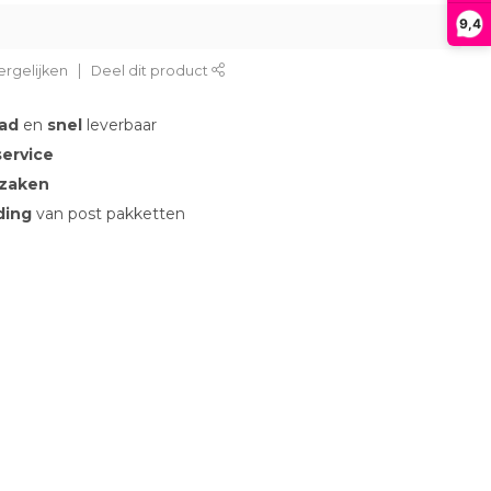
9,4
rgelijken
Deel dit product
aad
en
snel
leverbaar
service
 zaken
nding
van post pakketten