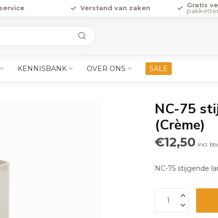
Gratis v
service
Verstand van zaken
pakkette
KENNISBANK
OVER ONS
SALE
NC-75 sti
(Crème)
€12,50
Incl. bt
NC-75 stijgende l