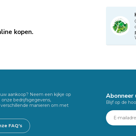
line kopen.
Abonneer 
f uw aankoop? Neem een kijkje op
u onze bedrijfsgegevens,
Blijf op de ho
 verschillende manieren om met
nze FAQ's