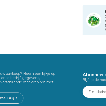
Abonneer 
f uw aankoop? Neem een kijkje op
u onze bedrijfsgegevens,
Blijf op de ho
 verschillende manieren om met
nze FAQ's