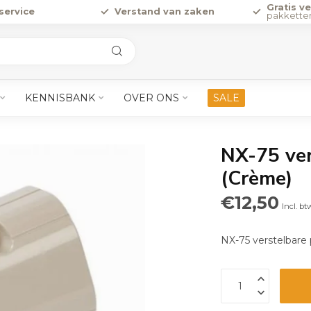
Gratis v
service
Verstand van zaken
pakkette
KENNISBANK
OVER ONS
SALE
NX-75 ver
(Crème)
€12,50
Incl. bt
NX-75 verstelbare