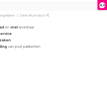
9,4
rgelijken
Deel dit product
aad
en
snel
leverbaar
service
 zaken
nding
van post pakketten