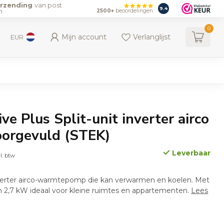
erzending
van post
9.4
n
2500+
beoordelingen
0
Mijn account
Verlanglijst
EUR
ve Plus Split-unit inverter airco
oorgevuld (STEK)
Leverbaar
l. btw
inverter airco-warmtepomp die kan verwarmen en koelen. Met
2,7 kW ideaal voor kleine ruimtes en appartementen.
Lees