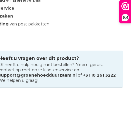
aad
en
snel
leverbaar
service
 zaken
9,4
nding
van post pakketten
Heeft u vragen over dit product?
Of heeft u hulp nodig met bestellen? Neem gerust
contact op met onze klantenservice op
support@groenehoedduurzaam.nl
of
+31 10 261 3222
We helpen u graag!