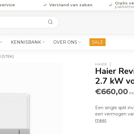
Gratis v
service
Verstand van zaken
pakkette
KENNISBANK
OVER ONS
SALE
d (STEK)
HAIER
Haier Revi
2.7 kW v
€660,00
Inc
Een single split 
een vermogen van 
meer
.