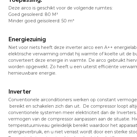
Deze airco is geschikt voor de volgende ruimtes:​
Goed gesoleerd: 80 M³
Minder goed geïsoleerd: 50 m³
Energiezuinig
Niet voor niets heeft deze inverter airco een A++ energielabe
elektrische verwarming omdat hij warmte of koelte uit de b
converteert deze energie in warmte. De airco gebruikt hierv
worden opgewekt. Zo heeft u een uiterst efficiënte verwar
hernieuwbare energie.
Inverter
Conventionele airconditioners werken op constant vermog
bereikt en schakelen zich dan uit. De compressor loopt alti
conventionele systemen meer elektriciteit dan de Inverters.
vermogen van de compressor aanpassen aan de situatie. H
temperatuurniveau geleidelijk bereikt waardoor het apparaat
energieverbruik, en u niet verrast wordt door een sterke st