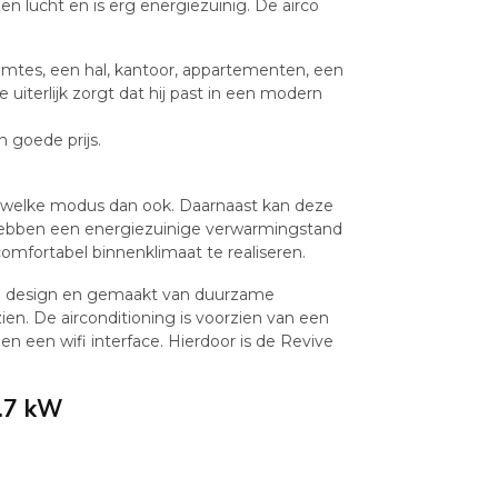
n lucht en is erg energiezuinig. De airco
ruimtes, een hal, kantoor, appartementen, een
e uiterlijk zorgt dat hij past in een modern
 goede prijs.
 in welke modus dan ook. Daarnaast kan deze
 hebben een energiezuinige verwarmingstand
omfortabel binnenklimaat te realiseren.
ern design en gemaakt van duurzame
ien. De airconditioning is voorzien van een
n een wifi interface. Hierdoor is de Revive
2.7 kW