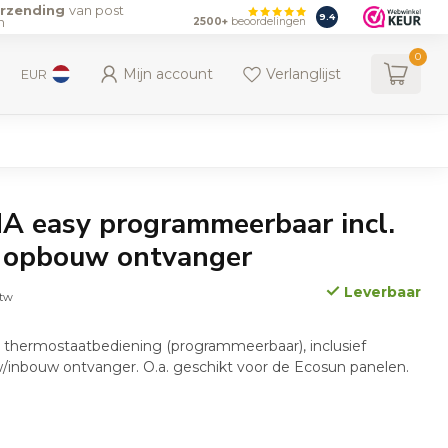
erzending
van post
9.4
n
2500+
beoordelingen
0
Mijn account
Verlanglijst
EUR
A easy programmeerbaar incl.
 opbouw ontvanger
Leverbaar
btw
thermostaatbediening (programmeerbaar), inclusief
nbouw ontvanger. O.a. geschikt voor de Ecosun panelen.