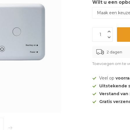
Wilt u een opb
2 dagen
Toevoegen om te ve
Veel op
voorr
Uitstekende 
Verstand van
Gratis verze