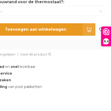
ouwrand voor de thermostaat?:
Toevoegen aan winkelwagen
9,4
rgelijken
Deel dit product
aad
en
snel
leverbaar
service
 zaken
nding
van post pakketten