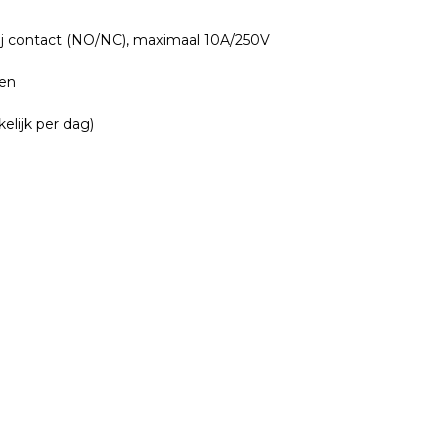
rij contact (NO/NC), maximaal 10A/250V
jen
lijk per dag)