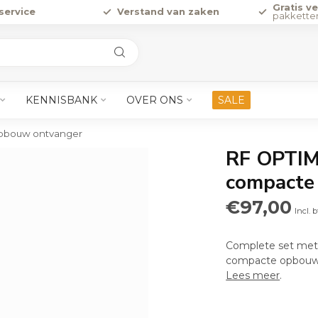
Gratis v
service
Verstand van zaken
pakkette
KENNISBANK
OVER ONS
SALE
opbouw ontvanger
RF OPTIM
compacte
€97,00
Incl. 
Complete set met 
compacte opbouw/i
Lees meer
.