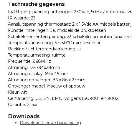
Technische gegevens
In/Uitgangspanning ontvanger: 230Vac, 50Hz / potentiaal v
IP waarde: 23
Aansluitspanning thermostaat: 2 x 1.5Vdc AA middels batteri
Functie instellingen: Ja, middels de druktoetsen
Schakelmomenten per dag: 23 schakelmomenten (onafhanke
Temperatuurinstelling: 5 ~ 30°C ruimtesensor
Backlite / achtergrondverlichting: ja
Temperatuurmeting: ruimte
Frequentie: 868MHz
Afmeting: 134x94x28mm
Afmeting display: 69 x 49mm
Afmeting ontvanger: 86 x 86 x 23mm
Ontvanger model: inbouw of opbouw
Kleur: wit
Certificering: CE, EN, EMC (volgens ISO9001 en 9002)
Garantie: 2 jaar
Downloads
Download hier de handleiding