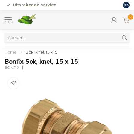
Uitstekende service
Vers
9.4
0
MENU
Home
/
Sok, knel, 15 x 15
Bonfix Sok, knel, 15 x 15
BONFIX