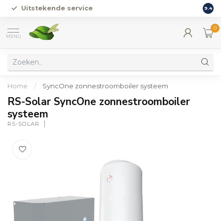
Uitstekende service
Vers
9.4
0
MENU
Home
/
SyncOne zonnestroomboiler systeem
RS-Solar SyncOne zonnestroomboiler
systeem
RS-SOLAR