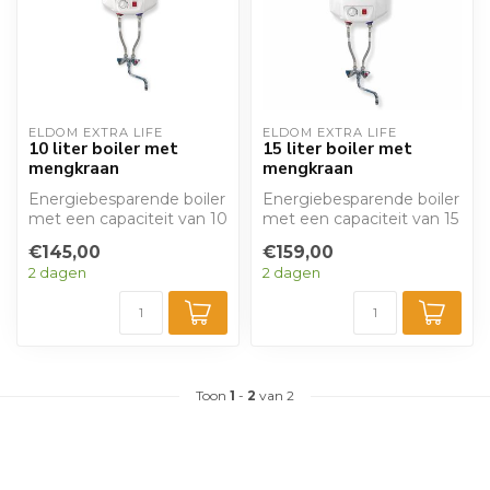
ELDOM EXTRA LIFE
ELDOM EXTRA LIFE
10 liter boiler met
15 liter boiler met
mengkraan
mengkraan
Energiebesparende boiler
Energiebesparende boiler
met een capaciteit van 10
met een capaciteit van 15
liter om te plaatsen
liter om te plaatsen
€145,00
€159,00
boven de...
boven de...
2 dagen
2 dagen
Toon
1
-
2
van 2