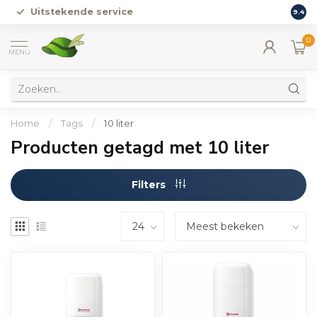
Uitstekende service
Vers
9.4
0
MENU
Home
/
Tags
/
10 liter
Producten getagd met 10 liter
Filters