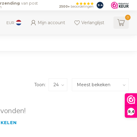
erzending
van post
9.4
n
2500+
beoordelingen
0
Mijn account
Verlanglijst
EUR
Toon:
evonden!
9,4
NKELEN