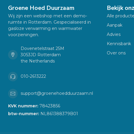
Groene Hoed Duurzaam
Bekijk on
Wij zijn een webshop met een demo-
Alle product
ruimte in Rotterdam. Gespecialiseerd in
Aanpak
gasloze verwarming en warmwater
Advies
voorzieningen.
Kennisbank
Dovenetelstraat 25M
Over ons
3053JD Rotterdam
the Netherlands
010-2613222
support@groenehoedduurzaam.nl
KVK nummer:
78423856
btw-nummer:
NL861388379B01