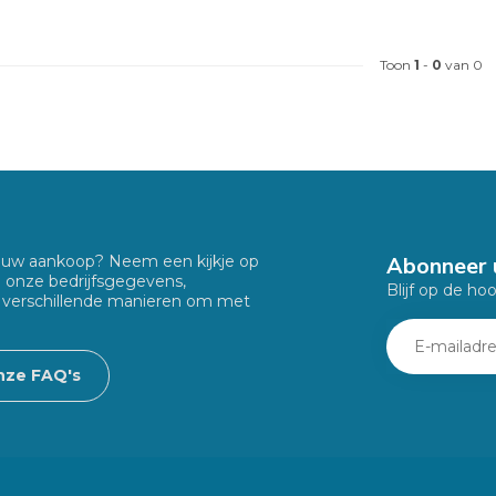
Toon
1
-
0
van 0
Abonneer 
f uw aankoop? Neem een kijkje op
u onze bedrijfsgegevens,
Blijf op de ho
 verschillende manieren om met
nze FAQ's