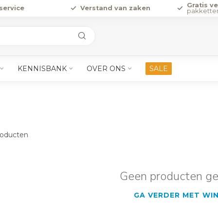
Gratis v
service
Verstand van zaken
pakkette
KENNISBANK
OVER ONS
SALE
oducten
Geen producten g
GA VERDER MET WI