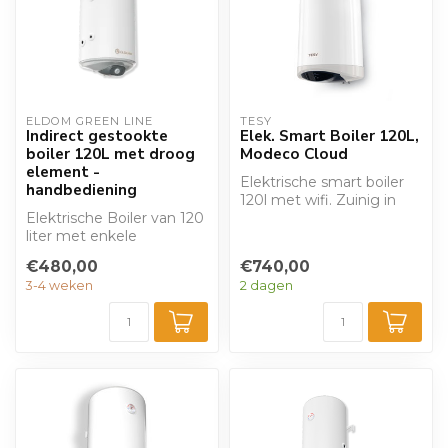
ELDOM GREEN LINE
TESY
Indirect gestookte
Elek. Smart Boiler 120L,
boiler 120L met droog
Modeco Cloud
element -
Elektrische smart boiler
handbediening
120l met wifi. Zuinig in
Elektrische Boiler van 120
energieverbruik.
liter met enkele
Ontworpen om ...
warmtewisselaar
€480,00
€740,00
(zonneboiler) en dra...
3-4 weken
2 dagen