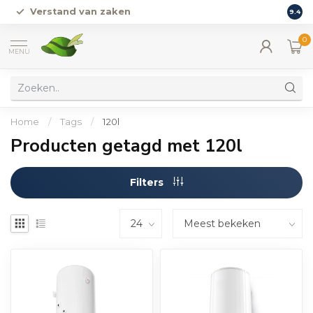
Verstand van zaken
Grat
9.4
0
MENU
Home
/
Tags
/
120l
Producten getagd met 120l
Filters