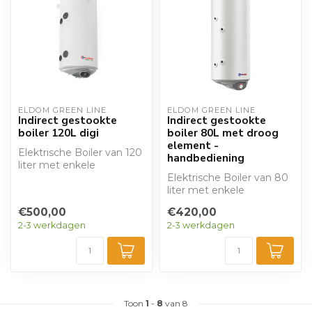
ELDOM GREEN LINE
ELDOM GREEN LINE
Indirect gestookte
Indirect gestookte
boiler 120L digi
boiler 80L met droog
element -
Elektrische Boiler van 120
handbediening
liter met enkele
warmtewisselaar
Elektrische Boiler van 80
(zonneboiler) en dig...
liter met enkele
warmtewisselaar
€500,00
€420,00
(zonneboiler) en draa...
2-3 werkdagen
2-3 werkdagen
Toon
1
-
8
van 8