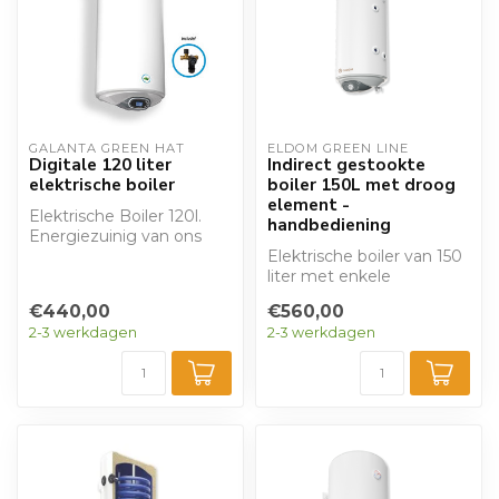
GALANTA GREEN HAT
ELDOM GREEN LINE
Digitale 120 liter
Indirect gestookte
elektrische boiler
boiler 150L met droog
element -
Elektrische Boiler 120l.
handbediening
Energiezuinig van ons
huismerk . Ontworpen
Elektrische boiler van 150
om extra lan...
liter met enkele
warmtewisselaar
€440,00
€560,00
(zonneboiler) en dra...
2-3 werkdagen
2-3 werkdagen