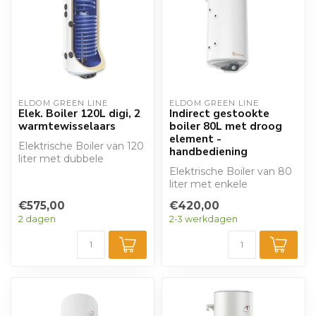
ELDOM GREEN LINE
ELDOM GREEN LINE
Elek. Boiler 120L digi, 2
Indirect gestookte
warmtewisselaars
boiler 80L met droog
element -
Elektrische Boiler van 120
handbediening
liter met dubbele
warmtewisselaar
Elektrische Boiler van 80
(zonneboiler) en di...
liter met enkele
warmtewisselaar
€575,00
€420,00
(zonneboiler) en draa...
2 dagen
2-3 werkdagen