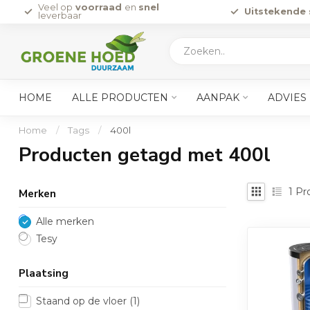
Veel op
voorraad
en
snel
Uitstekende 
leverbaar
HOME
ALLE PRODUCTEN
AANPAK
ADVIES
Home
/
Tags
/
400l
Producten getagd met 400l
1
Pr
Merken
Alle merken
Tesy
Plaatsing
Staand op de vloer
(1)