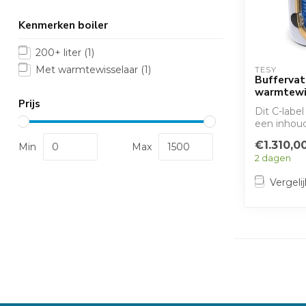
Kenmerken boiler
200+ liter
(1)
Met warmtewisselaar
(1)
TESY
Buffervat
warmtewi
Prijs
Dit C-label
een inhoud
en is gesc
€1.310,0
Min
Max
sanitai...
2 dagen
Vergelij