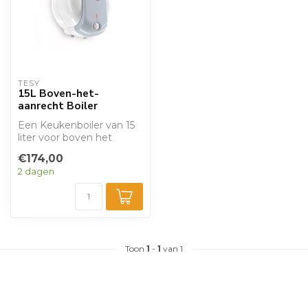
TESY
15L Boven-het-
aanrecht Boiler
Een Keukenboiler van 15
liter voor boven het
aanrecht, met een
€174,00
vermogen van 1,5 ...
2 dagen
Toon
1
-
1
van 1