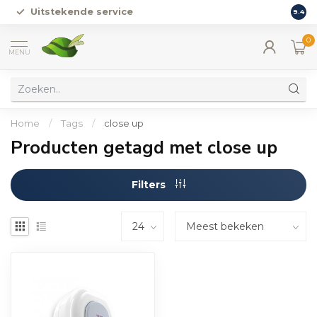
Uitstekende service
Vers
9.4
0
MENU
Home
/
Tags
/
close up
Producten getagd met close up
Filters