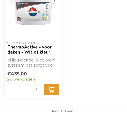
CLIMATECOATING
ThermoActive - voor
daken - Wit of kleur
Milieuvriendelijk dakverf
systeem dat zorgt voor
koelere gebouwen in de
€435,00
zomer en...
2-3 werkdagen
Toon
1
-
1
van 1