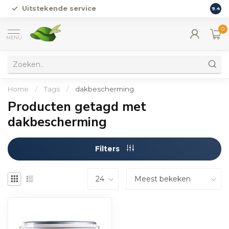
Uitstekende service
Vers
9.4
0
MENU
Home
/
Tags
/
dakbescherming
Producten getagd met
dakbescherming
Filters