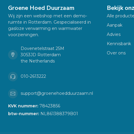
Groene Hoed Duurzaam
Bekijk on
Wij zijn een webshop met een demo-
Alle product
ruimte in Rotterdam. Gespecialiseerd in
Aanpak
gasloze verwarming en warmwater
Advies
voorzieningen.
Kennisbank
Dovenetelstraat 25M
Over ons
3053JD Rotterdam
the Netherlands
010-2613222
support@groenehoedduurzaam.nl
KVK nummer:
78423856
btw-nummer:
NL861388379B01