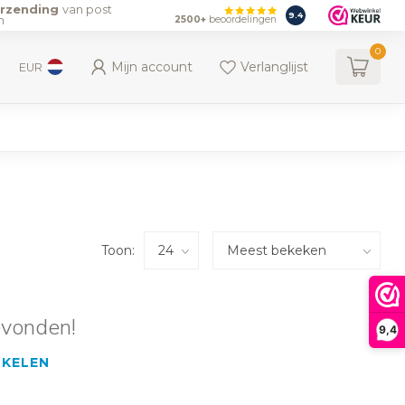
erzending
van post
9.4
n
2500+
beoordelingen
0
Mijn account
Verlanglijst
EUR
Toon:
evonden!
9,4
NKELEN