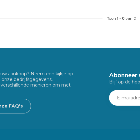
Toon
1
-
0
van 0
Abonneer 
f uw aankoop? Neem een kijkje op
u onze bedrijfsgegevens,
Blijf op de ho
 verschillende manieren om met
nze FAQ's