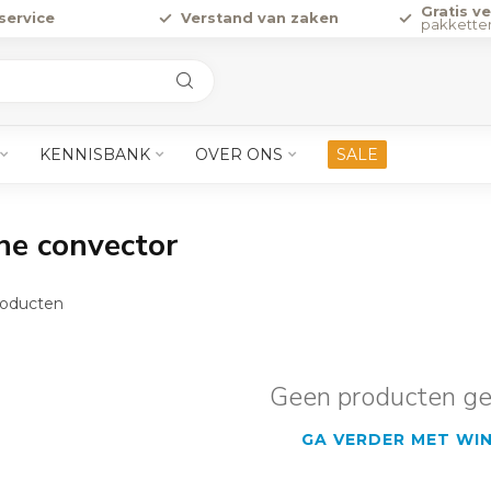
Gratis v
service
Verstand van zaken
pakkette
KENNISBANK
OVER ONS
SALE
he convector
oducten
Geen producten g
GA VERDER MET WI