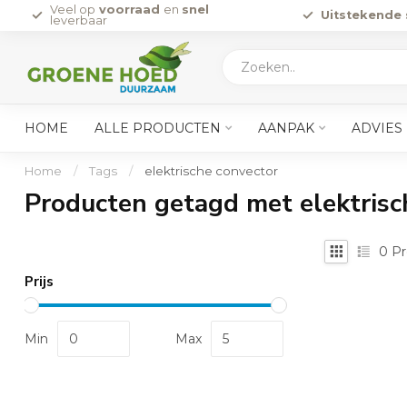
Veel op
voorraad
en
snel
Uitstekende 
leverbaar
HOME
ALLE PRODUCTEN
AANPAK
ADVIES
Home
/
Tags
/
elektrische convector
Producten getagd met elektrisc
0
Pr
Prijs
Min
Max