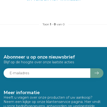
Toon
1
-
0
van 0
Abonneer u op onze nieuwsbrief
Blijf op de hoogte over onze laatste acties
Meer informatie
Heeft u vragen over onze producten of uw aankoop?
Neem een kijkje op onze klantenservice pagina. Hier vindt
u onze bedrijfsgegevens, antwoorden op veelgestelde