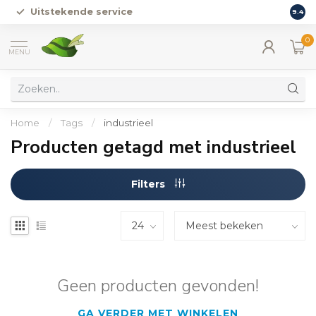
Uitstekende service
Vers
9.4
0
MENU
Home
/
Tags
/
industrieel
Producten getagd met industrieel
Filters
Geen producten gevonden!
GA VERDER MET WINKELEN