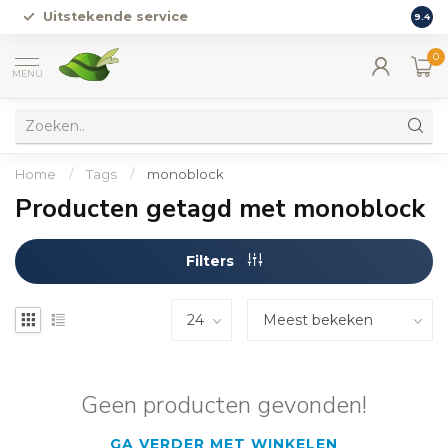
Uitstekende service
Vers
9.4
0
MENU
Home
/
Tags
/
monoblock
Producten getagd met monoblock
Filters
Geen producten gevonden!
GA VERDER MET WINKELEN