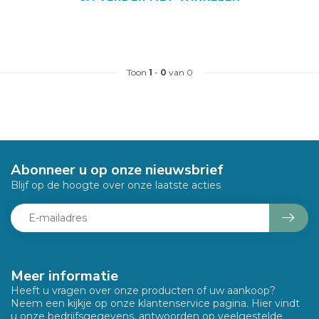
Toon
1
-
0
van 0
Abonneer u op onze nieuwsbrief
Blijf op de hoogte over onze laatste acties
Meer informatie
Heeft u vragen over onze producten of uw aankoop?
Neem een kijkje op onze klantenservice pagina. Hier vindt
u onze bedrijfsgegevens, antwoorden op veelgestelde