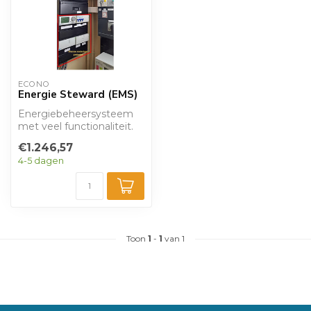
ECONO
Energie Steward (EMS)
Energiebeheersysteem
met veel functionaliteit.
Zeer geschikt voor
€1.246,57
huishoudens di...
4-5 dagen
Toon
1
-
1
van 1