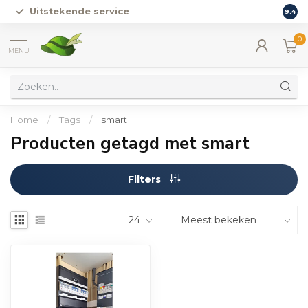
Uitstekende service
Vers
9.4
0
MENU
Home
/
Tags
/
smart
Producten getagd met smart
Filters