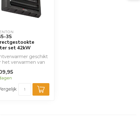
ENTON
45-3S
irectgestookte
ter set 42kW
htverwarmer geschikt
r het verwarmen van
ht en gelijkmatige
09,95
eling ...
 dagen
Vergelijk