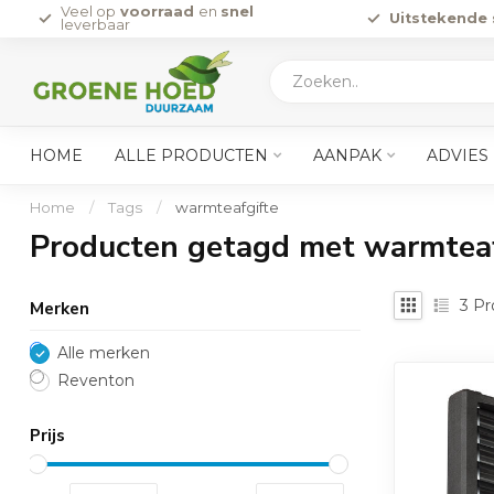
Veel op
voorraad
en
snel
Uitstekende 
leverbaar
HOME
ALLE PRODUCTEN
AANPAK
ADVIES
Home
/
Tags
/
warmteafgifte
Producten getagd met warmteaf
3
Pr
Merken
Alle merken
Reventon
Prijs