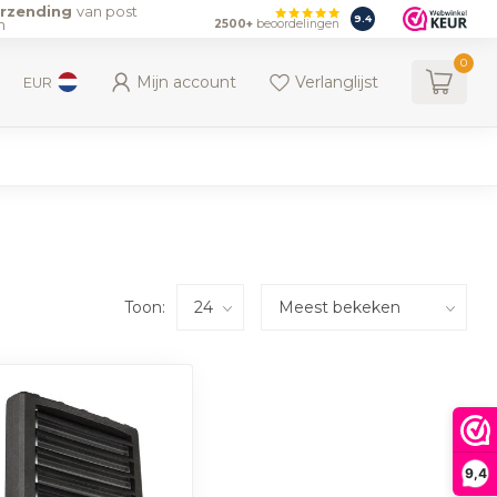
erzending
van post
9.4
n
2500+
beoordelingen
0
Mijn account
Verlanglijst
EUR
Toon:
9,4