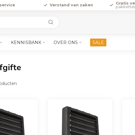
Gratis v
service
Verstand van zaken
pakkette
KENNISBANK
OVER ONS
SALE
gifte
oducten