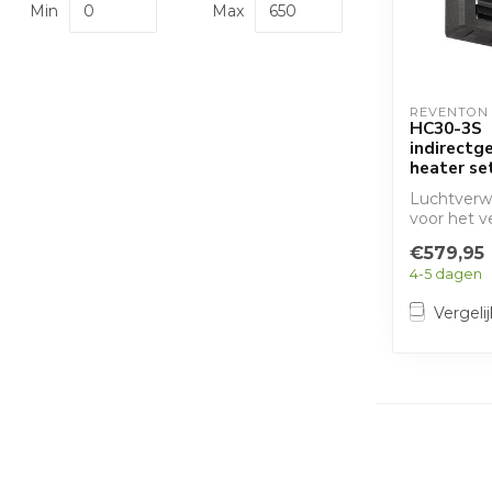
Min
Max
REVENTON
HC30-3S
indirectg
heater s
Luchtverw
voor het 
lucht en g
€579,95
verdeling ..
4-5 dagen
Vergelij