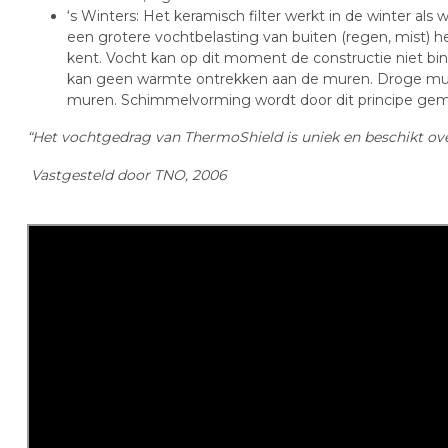
‘s Winters: Het keramisch filter werkt in de winter als
een grotere vochtbelasting van buiten (regen, mist) 
kent. Vocht kan op dit moment de constructie niet bi
kan geen warmte ontrekken aan de muren. Droge mur
muren. Schimmelvorming wordt door dit principe gemi
“Het vochtgedrag van ThermoShield is uniek en beschikt o
Vastgesteld door TNO, 2006