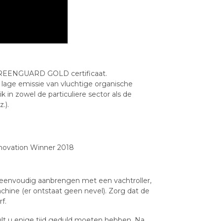
GREENGUARD GOLD certificaat.
 lage emissie van vluchtige organische
 in zowel de particuliere sector als de
.).
nnovation Winner 2018
f eenvoudig aanbrengen met een vachtroller,
chine (er ontstaat geen nevel). Zorg dat de
f.
ult u enige tijd geduld moeten hebben. Na