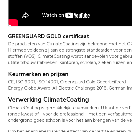
GREENGUARD GOLD certificaat
De producten van ClimateCoating zijn bekroond met het 
Hiermee voldoen zij aan de strengste standaarden voor een
stoffen (VOS). ClimateCoating wordt aanbevolen voor gebruik
utiliteitsbouw (fabrieken, kantoren, scholen, ziekenhuizen enz
Keurmerken en prijzen
CE, ISO 9001, ISO 14001, Greenguard Gold Gecerticifeerd
Energy Globe Award, All Electric Challenge 2018, German I
Verwerking ClimateCoating
ClimateCoating is gemakkelijk te verwerken. U kunt de ver
ronde kwast of – voor de professional – met een verfspuitma
ondergrond goed schoon is voor het aan brengen van de ver
Om het energiebesparende effect van de verf te ervaren, z