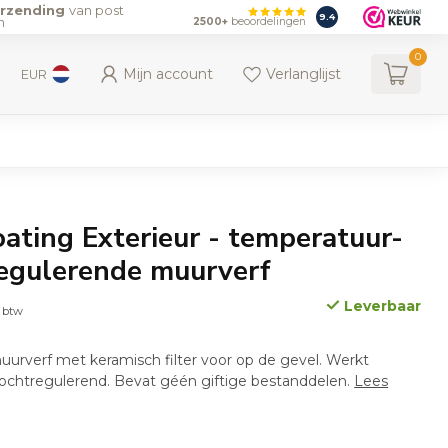
erzending
van post
9.4
n
2500+
beoordelingen
0
Mijn account
Verlanglijst
EUR
ating Exterieur - temperatuur-
egulerende muurverf
Leverbaar
. btw
uurverf met keramisch filter voor op de gevel. Werkt
ochtregulerend. Bevat géén giftige bestanddelen.
Lees