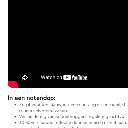
In een notendop:
Zorgt voor een dauwpuntverschuiving en bemoeilijkt
schimmels veroorzaken.
Vermindering van koudebruggen, regulering luchtvoc
30-50% Infrarood reflectie door keramisch membraan. 