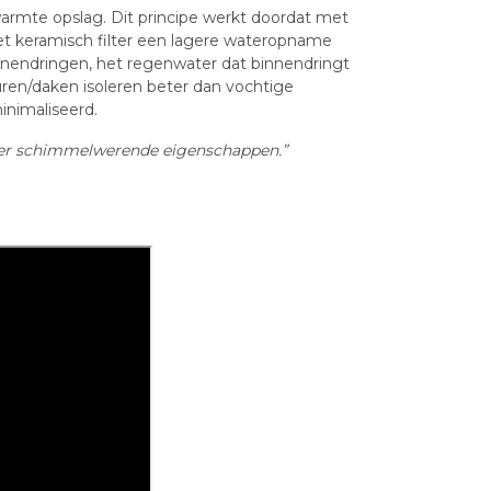
 warmte opslag. Dit principe werkt doordat met
het keramisch filter een lagere wateropname
nnendringen, het regenwater dat binnendringt
en/daken isoleren beter dan vochtige
nimaliseerd.
ver schimmel­werende eigenschappen.”