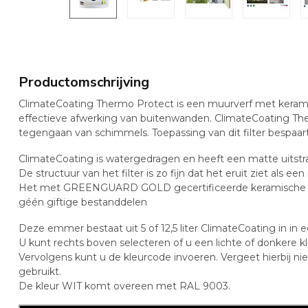
Productomschrijving
ClimateCoating Thermo Protect is een muurverf met keramisch
effectieve afwerking van buitenwanden. ClimateCoating Ther
tegengaan van schimmels. Toepassing van dit filter bespaar
ClimateCoating is watergedragen en heeft een matte uitstra
De structuur van het filter is zo fijn dat het eruit ziet als e
Het met GREENGUARD GOLD gecertificeerde keramische filter
géén giftige bestanddelen
Deze emmer bestaat uit 5 of 12,5 liter ClimateCoating in in e
U kunt rechts boven selecteren of u een lichte of donkere kl
Vervolgens kunt u de kleurcode invoeren. Vergeet hierbij ni
gebruikt.
De kleur WIT komt overeen met RAL 9003.