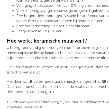
warmte slechts gedeeltelijk de wand in.
Verlaging stookkosten met ca. 10% (a.g.v. een tempera
Vermindering van galm vanwege de geluidsgolven-red
Een hogere lichtopbrengst (visuele lichtreflectie van
verschillen t.o.v. standaardverven bij andere kleuren).
Comfortverbetering van het binnenklimaat.
Lange levensduur (15+ jaar).
Hoe werkt keramische muurverf?
U brengt eenvoudig de muurverf met filtertechnologie aan o
microscopische kleine keramische bolletjes, die door vacuü
blijft er een keramisch membraan over; het keramische filter
Dit filter reflecteert warmte en licht. Tegelijkertijd buffert 
spreiding van geluid.
Hierdoor wordt de temperatuur behaaglijk en geeft het filt
Daarnaast handhaaft het membraan de relatieve luchtvochtig
dempende invloed op galm.
U kunt een vloeibaar filter vergelijken met zonnebrandartike
vloeibare UW-filters!