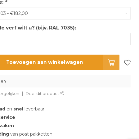
e:
*
 verf wilt u? (bijv. RAL 7035):
Toevoegen aan winkelwagen
gen
rgelijken
Deel dit product
aad
en
snel
leverbaar
service
 zaken
nding
van post pakketten