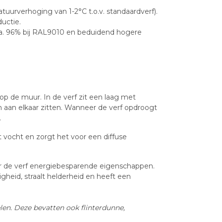
tuurverhoging van 1-2°C t.o.v. standaardverf).
uctie.
 ca. 96% bij RAL9010 en beduidend hogere
p de muur. In de verf zit een laag met
m aan elkaar zitten. Wanneer de verf opdroogt
.
het vocht en zorgt het voor een diffuse
er de verf energiebesparende eigenschappen.
heid, straalt helderheid en heeft een
len. Deze bevatten ook flinterdunne,