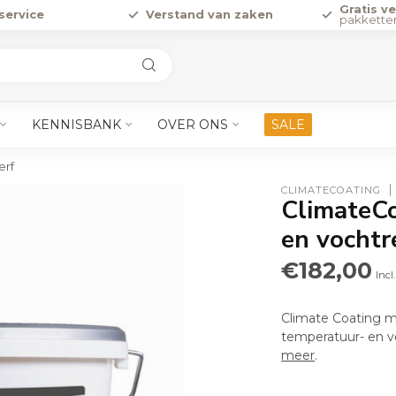
Gratis v
service
Verstand van zaken
pakkette
KENNISBANK
OVER ONS
SALE
erf
CLIMATECOATING
ClimateCo
en vochtr
€182,00
Incl
Climate Coating m
temperatuur- en v
meer
.