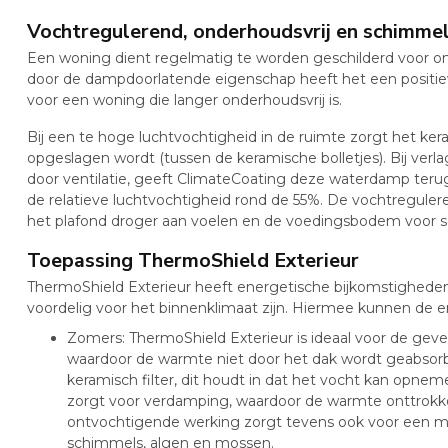
Vochtregulerend, onderhoudsvrij en schimm
Een woning dient regelmatig te worden geschilderd voor on
door de dampdoorlatende eigenschap heeft het een positiev
voor een woning die langer onderhoudsvrij is.
Bij een te hoge luchtvochtigheid in de ruimte zorgt het kera
opgeslagen wordt (tussen de keramische bolletjes). Bij verla
door ventilatie, geeft ClimateCoating deze waterdamp terug 
de relatieve luchtvochtigheid rond de 55%. De vochtregule
het plafond droger aan voelen en de voedingsbodem voor
Toepassing ThermoShield Exterieur
ThermoShield Exterieur heeft energetische bijkomstigheden,
voordelig voor het binnenklimaat zijn. Hiermee kunnen de
Zomers: ThermoShield Exterieur is ideaal voor de gevel
waardoor de warmte niet door het dak wordt geabsorb
keramisch filter, dit houdt in dat het vocht kan opn
zorgt voor verdamping, waardoor de warmte onttrokk
ontvochtigende werking zorgt tevens ook voor een m
schimmels, algen en mossen.