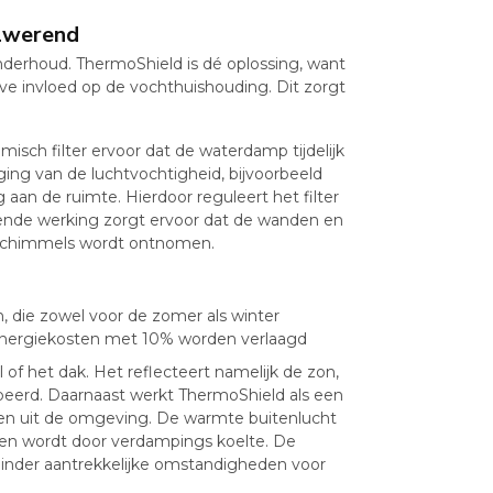
elwerend
derhoud. ThermoShield is dé oplossing, want
e invloed op de vochthuishouding. Dit zorgt
misch filter ervoor dat de waterdamp tijdelijk
ging van de luchtvochtigheid, bijvoorbeeld
aan de ruimte. Hierdoor reguleert het filter
rende werking zorgt ervoor dat de wanden en
 schimmels wordt ontnomen.
 die zowel voor de zomer als winter
 energiekosten met 10% worden verlaagd
 of het dak. Het reflecteert namelijk de zon,
eerd. Daarnaast werkt ThermoShield als een
emen uit de omgeving. De warmte buitenlucht
en wordt door verdampings koelte. De
inder aantrekkelijke omstandigheden voor