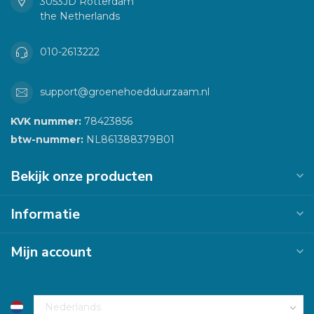
3053JD Rotterdam
the Netherlands
010-2613222
support@groenehoedduurzaam.nl
KVK nummer:
78423856
btw-nummer:
NL861388379B01
Bekijk onze producten
Informatie
Mijn account