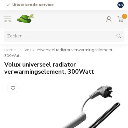
Uitstekende service
Vers
9.4
0
MENU
Home
/
Volux universeel radiator verwarmingselement,
300Watt
Volux universeel radiator
verwarmingselement, 300Watt